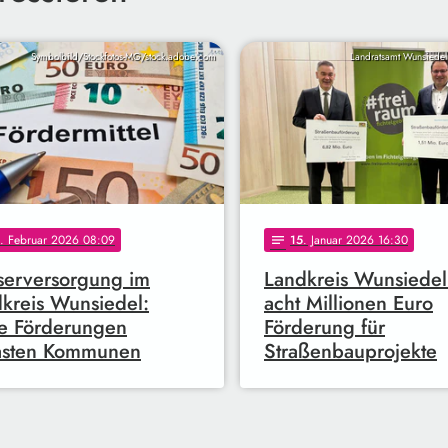
Symbolbild/Stockfotos-MG/stock.adobe.com
Landratsamt Wunsiedel 
. Februar 2026 08:09
15
. Januar 2026 16:30
notes
erversorgung im
Landkreis Wunsiedel
kreis Wunsiedel:
acht Millionen Euro
e Förderungen
Förderung für
lasten Kommunen
Straßenbauprojekte