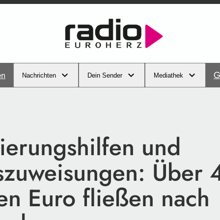
en
G
Nachrichten
Dein Sender
Mediathek
sierungshilfen und
szuweisungen: Über 
en Euro fließen nach