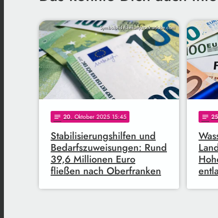
Symbolbild/chekart/stock.adobe.com
20
. Oktober 2025 15:45
25
notes
notes
Stabilisierungshilfen und
Wass
Bedarfszuweisungen: Rund
Land
39,6 Millionen Euro
Hoh
fließen nach Oberfranken
ent