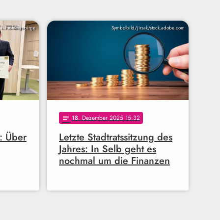
i. Fichtelgebirge
Symbolbild/jirsak/stock.adobe.com
18
. Dezember 2025 15:32
notes
: Über
Letzte Stadtratssitzung des
Jahres: In Selb geht es
nochmal um die Finanzen