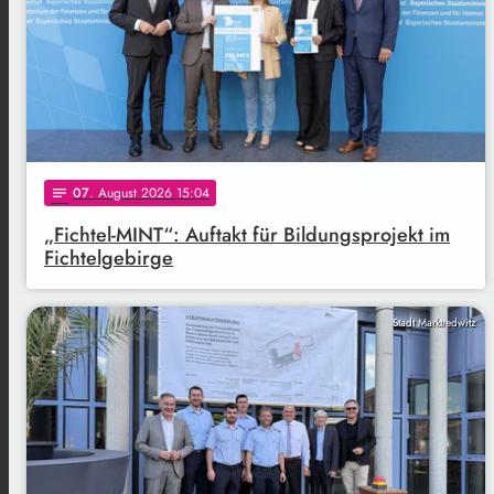
07
. August 2026 15:04
notes
„Fichtel-MINT“: Auftakt für Bildungsprojekt im
Fichtelgebirge
Stadt Marktredwitz