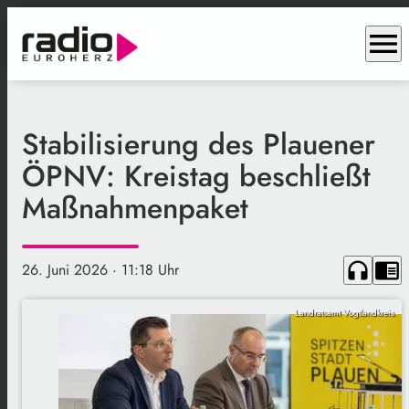
menu
Stabilisierung des Plauener
ÖPNV: Kreistag beschließt
Maßnahmenpaket
headphones
chrome_reader_mode
26. Juni 2026
· 11:18 Uhr
Landratsamt Vogtlandkreis