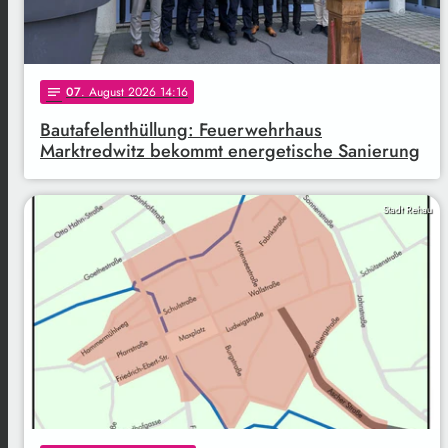
07
. August 2026 14:16
notes
Bautafelenthüllung: Feuerwehrhaus
Marktredwitz bekommt energetische Sanierung
Stadt Rehau