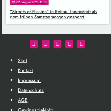
07
. August 2026 13:56
notes
"Streets of Passion" in Rehau: Innenstadt ab
dem frühen Samstagmorgen gesperrt
Start
Kontakt
Impressum
Datenschutz
AGB
Gewinnspiel-Info