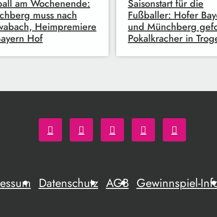
ball am Wochenende:
Saisonstart für die
chberg muss nach
Fußballer: Hofer Bay
wabach, Heimpremiere
und Münchberg gefor
Bayern Hof
Pokalkracher in Trog
ressum
Datenschutz
AGB
Gewinnspiel-Inf