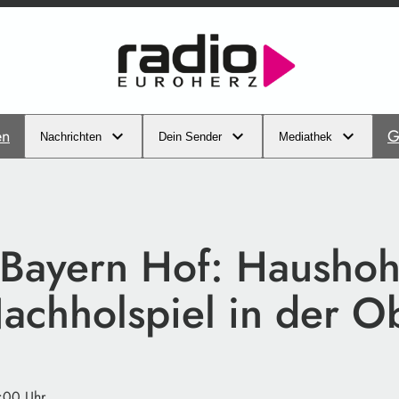
en
G
Nachrichten
Dein Sender
Mediathek
Bayern Hof: Haushoh
achholspiel in der O
:00 Uhr