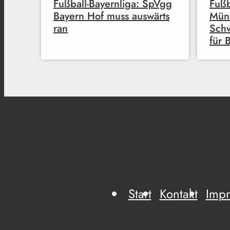
Fußball-Bayernliga: SpVgg
Fuß
Bayern Hof muss auswärts
Mün
ran
Sch
für 
Start
Kontakt
Imp