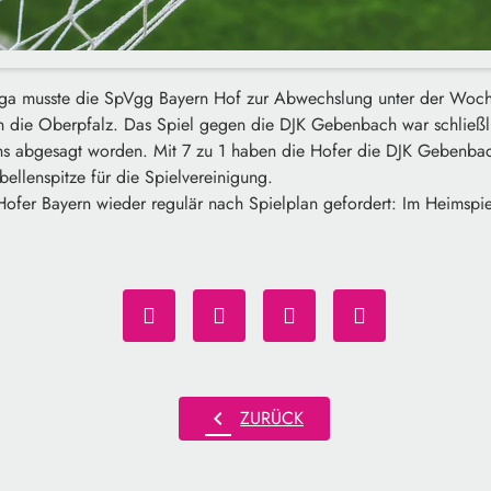
nliga musste die SpVgg Bayern Hof zur Abwechslung unter der Wo
n die Oberpfalz. Das Spiel gegen die DJK Gebenbach war schließ
s abgesagt worden. Mit 7 zu 1 haben die Hofer die DJK Gebenbac
bellenspitze für die Spielvereinigung.
ofer Bayern wieder regulär nach Spielplan gefordert: Im Heimspie
chevron_left
ZURÜCK