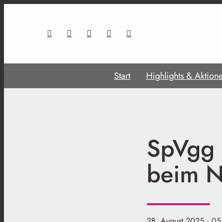
Start
Highlights & Aktion
SpVgg 
beim N
28. August 2025
· 05