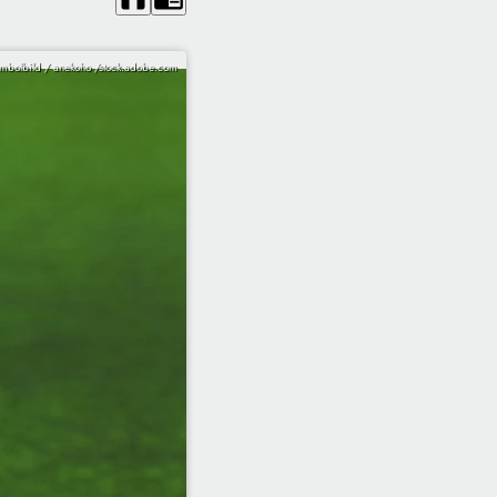
mbolbild / anekoho /stock.adobe.com