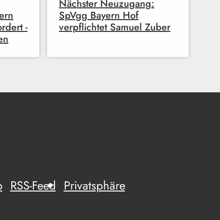
Nächster Neuzugang:
ern
SpVgg Bayern Hof
dert -
verpflichtet Samuel Zuber
en
o
RSS-Feed
Privatsphäre