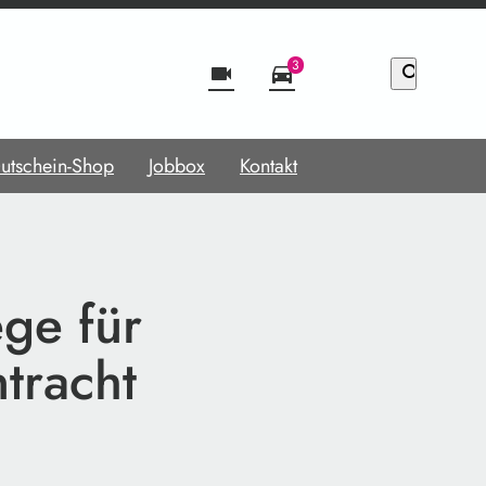
3
videocam
directions_car
search
utschein-Shop
Jobbox
Kontakt
ge für
tracht