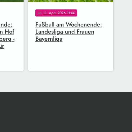
11
. April 2026 11:00
notes
ende:
Fußball am Wochenende:
rn Hof
Landesliga und Frauen
berg -
Bayernliga
ür