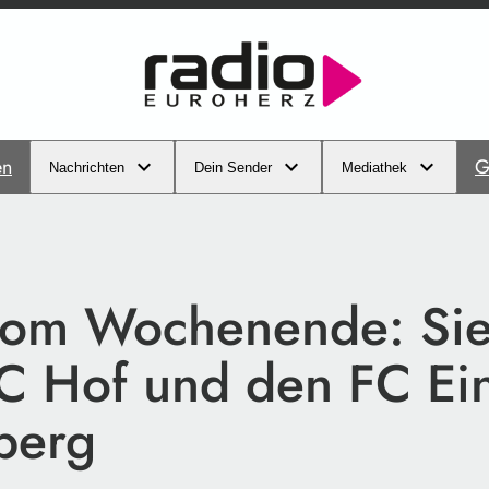
en
G
Nachrichten
Dein Sender
Mediathek
vom Wochenende: Sie
C Hof und den FC Ein
berg