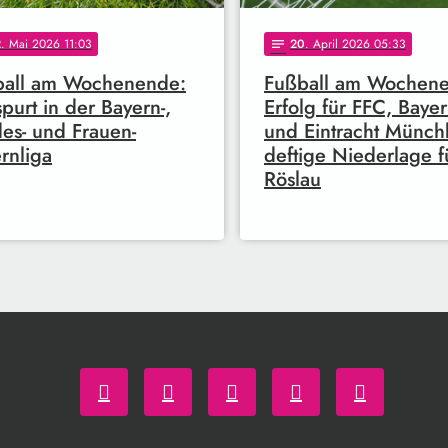
2
. Mai 2026 11:03
20
. April 2026 05:33
notes
ball am Wochenende:
Fußball am Wochen
purt in der Bayern-,
Erfolg für FFC, Baye
es- und Frauen-
und Eintracht Münch
rnliga
deftige Niederlage f
Röslau