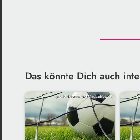
Das könnte Dich auch inte
Symbolbild/1STunningART/stock.adobe.com