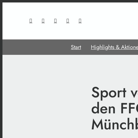
Start
Highlights & Aktion
Sport 
den FF
Münch