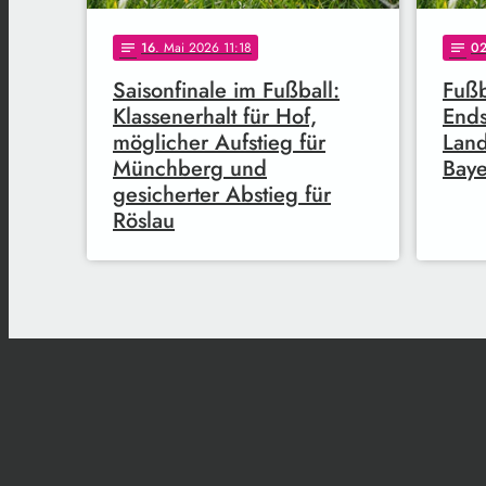
16
. Mai 2026 11:18
0
notes
notes
Saisonfinale im Fußball:
Fuß
Klassenerhalt für Hof,
Ends
möglicher Aufstieg für
Land
Münchberg und
Baye
gesicherter Abstieg für
Röslau