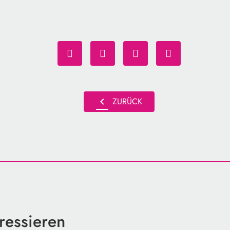
chevron_left
ZURÜCK
ressieren