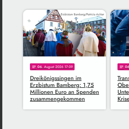
Pressestelle Erzbistum Bamberg/Patricia Achter
06
. August 2026 17:09
0
notes
notes
Dreikönigssingen im
Tran
Erzbistum Bamberg: 1,75
Ober
Millionen Euro an Spenden
Unte
zusammengekommen
Kris