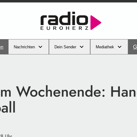
en
G
Nachrichten
Dein Sender
Mediathek
am Wochenende: Han
all
28 Uhr