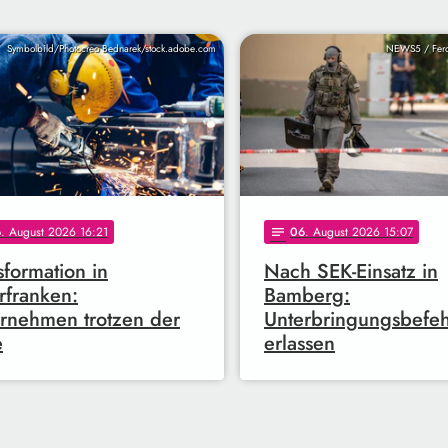
Symbolbild/Photocreo Bednarek/stock.adobe.com
NEWS5 / Ferd
6
. August 2026 16:21
06
. August 2026 15:07
notes
sformation in
Nach SEK-Einsatz in
franken:
Bamberg:
rnehmen trotzen der
Unterbringungsbefeh
e
erlassen