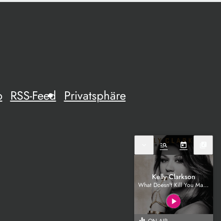
o
RSS-Feed
Privatsphäre
expand_more
manage_search
today
library_music
Kelly Clarkson
What Doesn't Kill You Makes You Stronger
play_arrow
equalizer