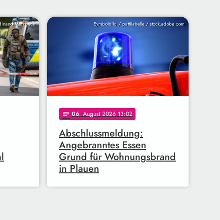
inand Merzbach
Symbolbild / pattilabelle / stock.adobe.com
06
. August 2026 13:02
notes
Abschlussmeldung:
Angebranntes Essen
l
Grund für Wohnungsbrand
in Plauen