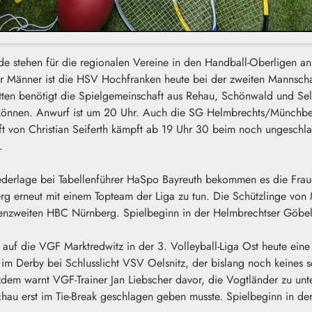
de stehen für die regionalen Vereine in den Handball-Oberligen a
er Männer ist die HSV Hochfranken heute bei der zweiten Mannsch
itten benötigt die Spielgemeinschaft aus Rehau, Schönwald und Se
können. Anwurf ist um 20 Uhr. Auch die SG Helmbrechts/Münchber
ft von Christian Seiferth kämpft ab 19 Uhr 30 beim noch ungeschl
.
derlage bei Tabellenführer HaSpo Bayreuth bekommen es die Fra
 erneut mit einem Topteam der Liga zu tun. Die Schützlinge von 
nzweiten HBC Nürnberg. Spielbeginn in der Helmbrechtser Göbelh
auf die VGF Marktredwitz in der 3. Volleyball-Liga Ost heute eine
t im Derby bei Schlusslicht VSV Oelsnitz, der bislang noch keines s
dem warnt VGF-Trainer Jan Liebscher davor, die Vogtländer zu unt
hau erst im Tie-Break geschlagen geben musste. Spielbeginn in der 