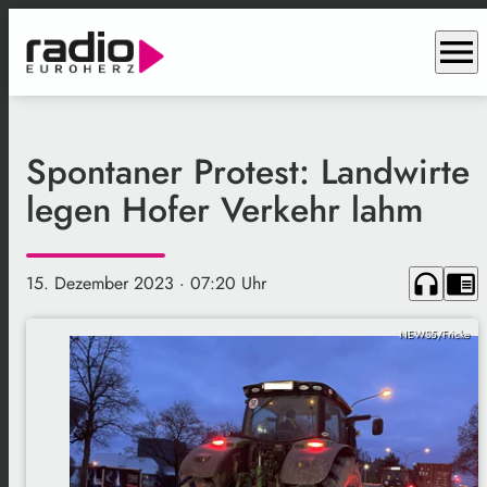
menu
Spontaner Protest: Landwirte
legen Hofer Verkehr lahm
headphones
chrome_reader_mode
15. Dezember 2023
· 07:20 Uhr
NEWS5/Fricke