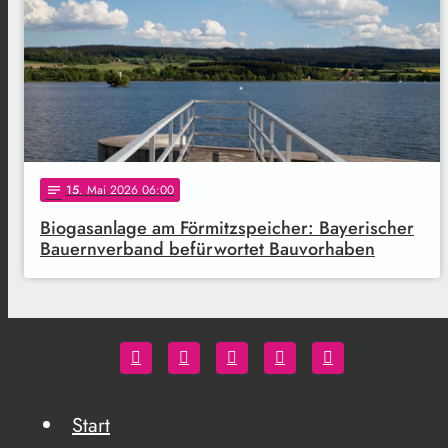
15
. Mai 2026 06:00
notes
Biogasanlage am Förmitzspeicher: Bayerischer
Bauernverband befürwortet Bauvorhaben
Start