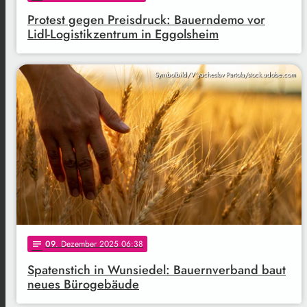
Protest gegen Preisdruck: Bauerndemo vor
Lidl-Logistikzentrum in Eggolsheim
Symbolbild/V'yacheslav Partola/stock.adobe.com
09
. Dezember 2025 06:38
notes
Spatenstich in Wunsiedel: Bauernverband baut
neues Bürogebäude