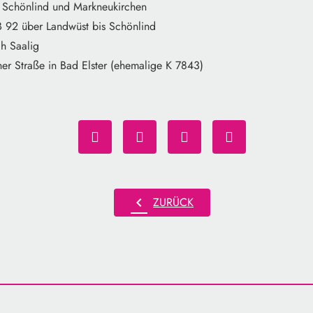
 Schönlind und Markneukirchen
 92 über Landwüst bis Schönlind
h Saalig
her Straße in Bad Elster (ehemalige K 7843)
chevron_left
ZURÜCK