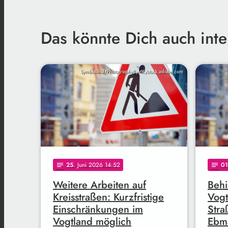
Das könnte Dich auch inte
Symbolbild/PhotographyByMK/stock.adobe.com
25
. Juni 2026 14:52
01
notes
notes
Weitere Arbeiten auf
Beh
Kreisstraßen: Kurzfristige
Vogt
Einschränkungen im
Stra
Vogtland möglich
Ebm