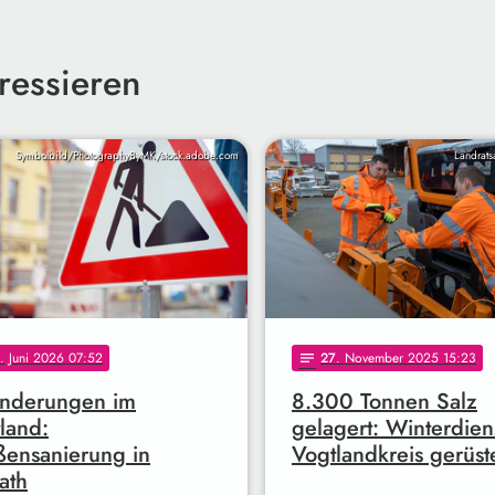
ressieren
Symbolbild/PhotographyByMK/stock.adobe.com
Landrats
. Juni 2026 07:52
27
. November 2025 15:23
notes
inderungen im
8.300 Tonnen Salz
land:
gelagert: Winterdien
ßensanierung in
Vogtlandkreis gerüst
ath