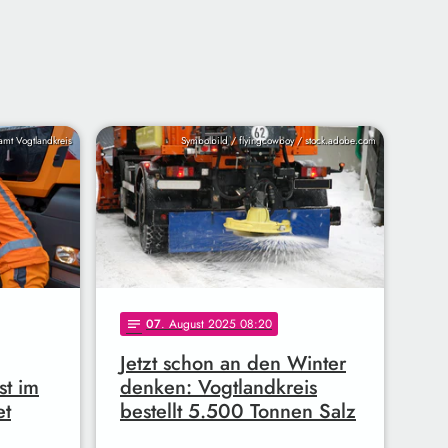
amt Vogtlandkreis
Symbolbild / flyingcowboy / stock.adobe.com
07
. August 2025 08:20
notes
Jetzt schon an den Winter
st im
denken: Vogtlandkreis
et
bestellt 5.500 Tonnen Salz