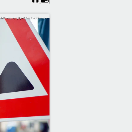
ld/PhotographyByMK/stock.adobe.com