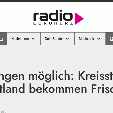
en
G
Nachrichten
Dein Sender
Mediathek
ngen möglich: Kreiss
tland bekommen Fris
 Uhr