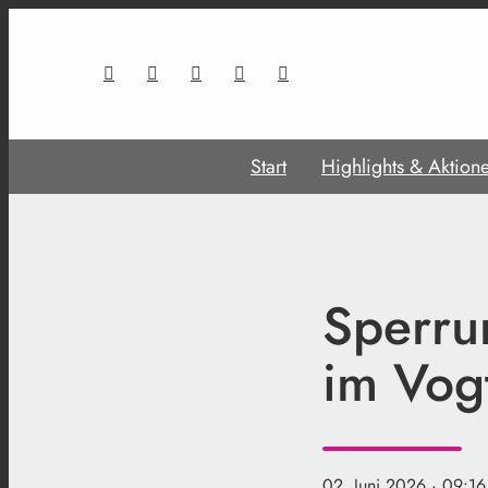
Start
Highlights & Aktion
Sperru
im Vog
02. Juni 2026
· 09:16