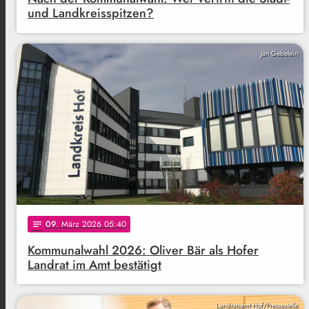
und Landkreisspitzen?
Jan Gebelein
09
. März 2026 05:40
notes
Kommunalwahl 2026: Oliver Bär als Hofer
Landrat im Amt bestätigt
Landratsamt Hof/Pressestelle