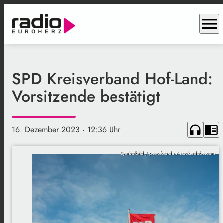
menu
SPD Kreisverband Hof-Land:
Vorsitzende bestätigt
headphones
chrome_reader_mode
16. Dezember 2023
· 12:36 Uhr
Symbolbild / penofoto.de / stock.adobe.com