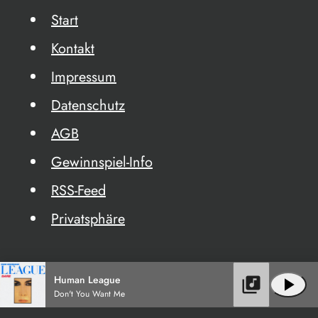
Start
Kontakt
Impressum
Datenschutz
AGB
Gewinnspiel-Info
RSS-Feed
Privatsphäre
Human League
library_music
play_arrow
Don't You Want Me