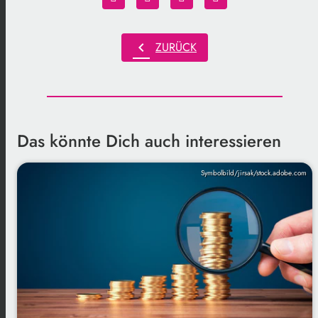
chevron_left
ZURÜCK
Das könnte Dich auch interessieren
Symbolbild/jirsak/stock.adobe.com