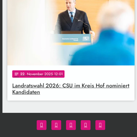
22
. November 2025 12:01
notes
Landratswahl 2026: CSU im Kreis Hof nominiert
Kandidaten