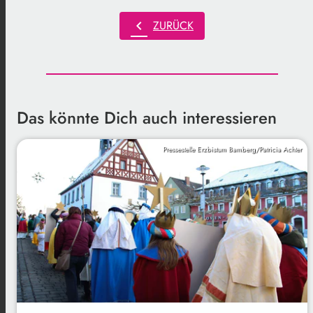
chevron_left
ZURÜCK
Das könnte Dich auch interessieren
Pressestelle Erzbistum Bamberg/Patricia Achter