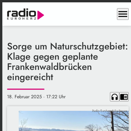
menu
Sorge um Naturschutzgebiet:
Klage gegen geplante
Frankenwaldbrücken
eingereicht
headphones
chrome_reader_mode
18. Februar 2025
· 17:22 Uhr
Radio Euroherz/Julia Krause