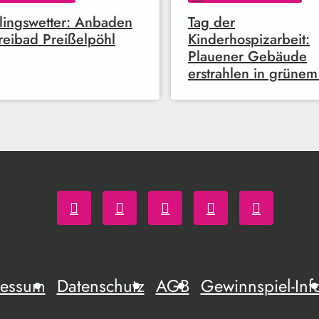
lingswetter: Anbaden
Tag der
reibad Preißelpöhl
Kinderhospizarbeit:
Plauener Gebäude
erstrahlen in grünem
ressum
Datenschutz
AGB
Gewinnspiel-Inf