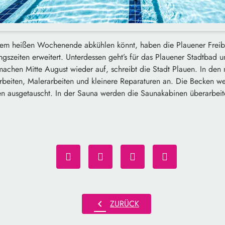
sem heißen Wochenende abkühlen könnt, haben die Plauener Freib
gszeiten erweitert. Unterdessen geht’s für das Plauener Stadtbad un
chen Mitte August wieder auf, schreibt die Stadt Plauen. In den
rbeiten, Malerarbeiten und kleinere Reparaturen an. Die Becken we
en ausgetauscht. In der Sauna werden die Saunakabinen überarbeit
chevron_left
ZURÜCK