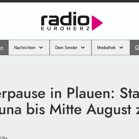
en
G
Nachrichten
Dein Sender
Mediathek
pause in Plauen: St
una bis Mitte August 
 Uhr