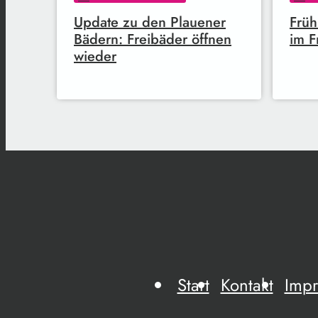
Update zu den Plauener
Früh
Bädern: Freibäder öffnen
im F
wieder
Start
Kontakt
Imp