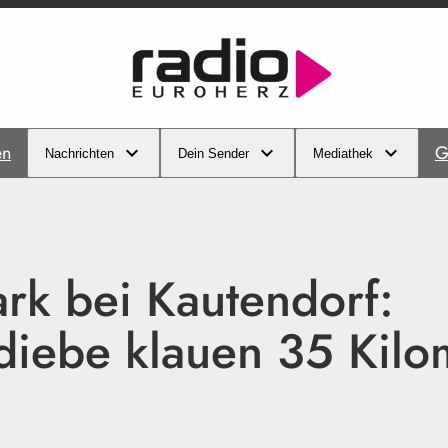
en
G
Nachrichten
Dein Sender
Mediathek
ark bei Kautendorf:
diebe klauen 35 Kilo