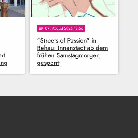
07
. August 2026 13:56
notes
"Streets of Passion" in
Rehau: Innenstadt ab dem
mt
frühen Samstagmorgen
ung
gesperrt