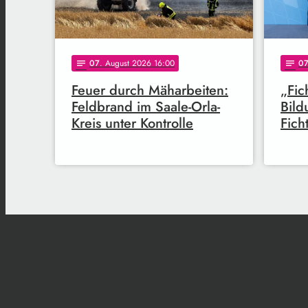
07
. August 2026 16:00
0
notes
notes
Feuer durch Mäharbeiten:
„Fic
Feldbrand im Saale-Orla-
Bild
Kreis unter Kontrolle
Fich