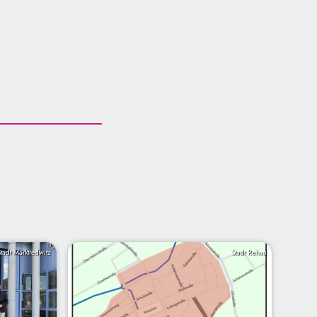
Stadt Marktredwitz
Stadt Rehau