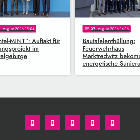
7
. August 2026 15:04
07
. August 2026 14:16
notes
htel-MINT“: Auftakt für
Bautafelenthüllung:
ungsprojekt im
Feuerwehrhaus
telgebirge
Marktredwitz bekom
energetische Sanier