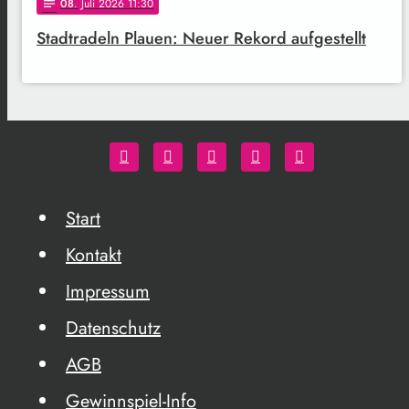
08
. Juli 2026 11:30
notes
Stadtradeln Plauen: Neuer Rekord aufgestellt
Start
Kontakt
Impressum
Datenschutz
AGB
Gewinnspiel-Info