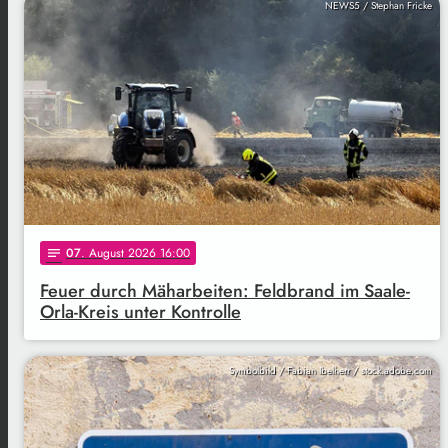
NEWS5 / Stephan Fricke
07
. August 2026 16:00
notes
Feuer durch Mäharbeiten: Feldbrand im Saale-
Orla-Kreis unter Kontrolle
Symbolbild / Fabian Ibelherr / stock.adobe.com