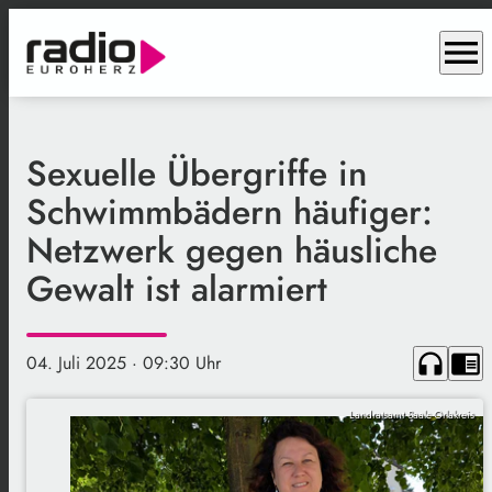
menu
Sexuelle Übergriffe in
Schwimmbädern häufiger:
Netzwerk gegen häusliche
Gewalt ist alarmiert
headphones
chrome_reader_mode
04. Juli 2025
· 09:30 Uhr
Landratsamt Saale-Orlakreis