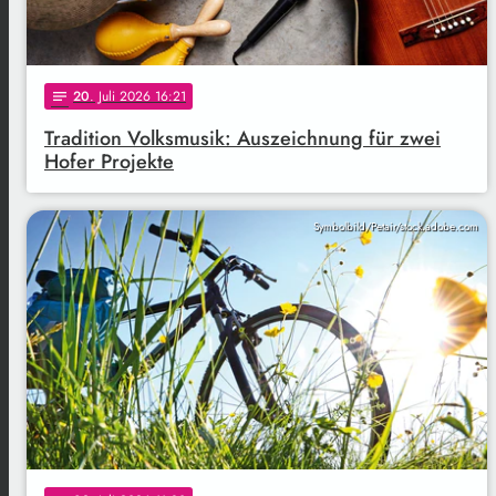
20
. Juli 2026 16:21
notes
Tradition Volksmusik: Auszeichnung für zwei
Hofer Projekte
Symbolbild/Petair/stock.adobe.com