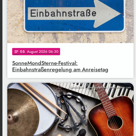
05
. August 2026 06:30
notes
SonneMondSterne-Festival:
Einbahnstraßenregelung am Anreisetag
Symbolbild / goodmanphoto / stock.adobe.com