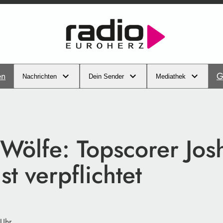
en
G
Nachrichten
Dein Sender
Mediathek
 Wölfe: Topscorer Jos
t verpflichtet
 Uhr