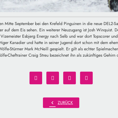
ten Mitte September bei den Krefeld Pinguinen in die neue DEL2-Sa
er auf dem Eis sehen. Ein weiterer Neuzugang ist Josh Winquist. D
izemeister Esbjerg Energy nach Selb und war dort Topscorer und 
rtiger Kanadier und hatte in seiner Jugend dort schon mit dem ehe
ölfe-Stürmer Mark McNeill gespielt. Er gilt als echter Spielmacher u
fe-Cheftrainer Craig Streu bezeichnet ihn als zukünftiges Gehirn d
chevron_left
ZURÜCK