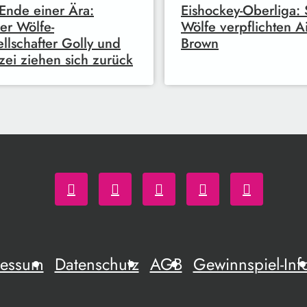
Ende einer Ära:
Eishockey-Oberliga: 
er Wölfe-
Wölfe verpflichten A
llschafter Golly und
Brown
ei ziehen sich zurück
ressum
Datenschutz
AGB
Gewinnspiel-Inf