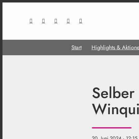
Start
Highlights & Aktion
Selber
Winquis
20. Juni 2024
· 12:15