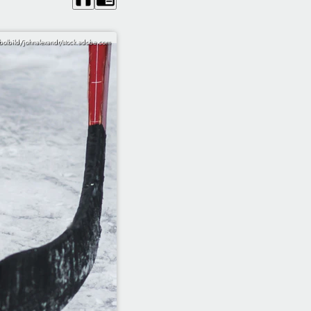
olbild/johnalexandr/stock.adobe.com