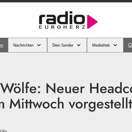
en
G
Nachrichten
Dein Sender
Mediathek
 Wölfe: Neuer Headc
 Mittwoch vorgestell
 Uhr