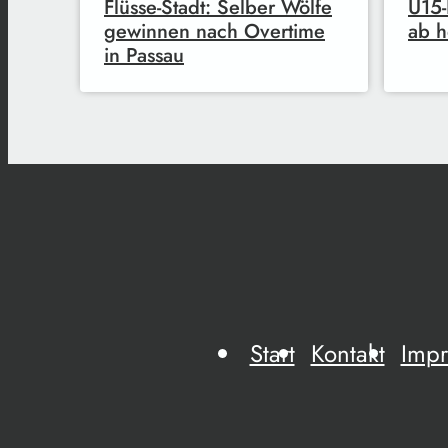
Flüsse-Stadt: Selber Wölfe
U15-
gewinnen nach Overtime
ab h
in Passau
Start
Kontakt
Imp