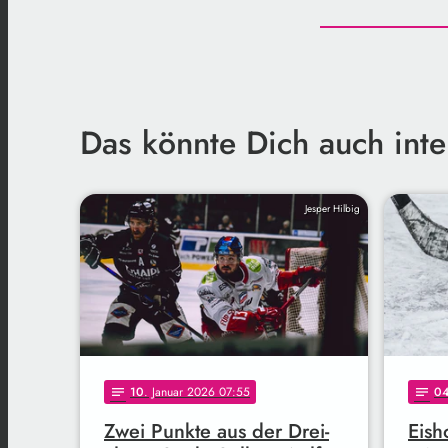
Das könnte Dich auch inte
Jesper Hilbig
10
. Januar 2026 07:55
0
notes
notes
Zwei Punkte aus der Drei-
Eish