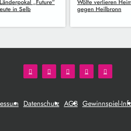
Länderpokal „Future“
Wölfe verlieren Heim
eute in Selb
gegen Heilbronn
ressum
Datenschutz
AGB
Gewinnspiel-Inf