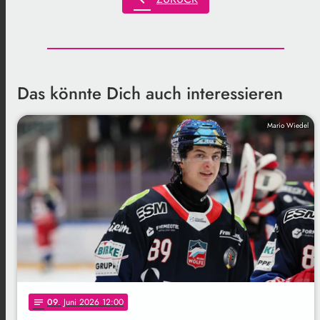
Das könnte Dich auch interessieren
Mario Wiedel
09
. Juni 2026 12:00
notes