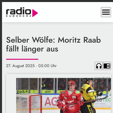
menu
Selber Wölfe: Moritz Raab
fällt länger aus
headphones
chrome_reader_mode
27. August 2025
· 05:00 Uhr
Mario Wiedel