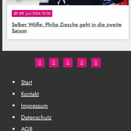
09
. Juni 2026 12:00
notes
Selber Wölfe: Philip Ziesche geht in die zweite
Saison
Start
Kontakt
Impressum
Datenschutz
AGB