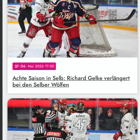
06
. Mai 2026 17:00
notes
Achte Saison in Selb: Richard Gelke verlängert
bei den Selber Wölfen
Mario Wiedel