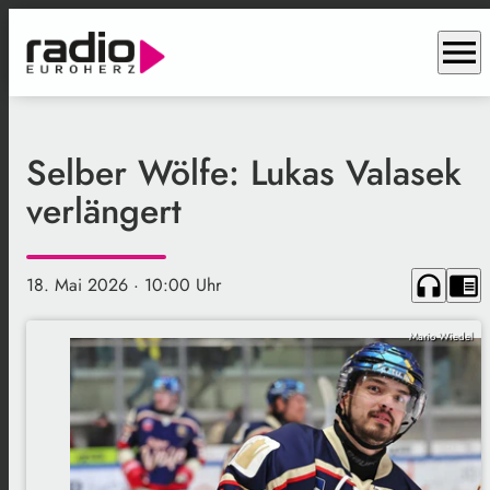
menu
Selber Wölfe: Lukas Valasek
verlängert
headphones
chrome_reader_mode
18. Mai 2026
· 10:00 Uhr
Mario Wiedel