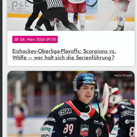
24
. März 2026 09:20
notes
Eishockey-Oberliga-Playoffs: Scorpions vs.
Wölfe – wer holt sich die Serienführung?
Mario Wiedel