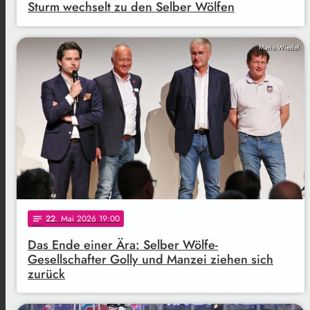
Sturm wechselt zu den Selber Wölfen
Mario Wiedel
22
. Mai 2026 19:00
notes
Das Ende einer Ära: Selber Wölfe-
Gesellschafter Golly und Manzei ziehen sich
zurück