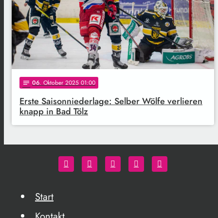
06
. Oktober 2025 01:00
notes
Erste Saisonniederlage: Selber Wölfe verlieren
knapp in Bad Tölz
Start
Kontakt