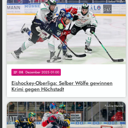
Selber Wölfe
08
. Dezember 2025 01:00
notes
Eishockey-Oberliga: Selber Wölfe gewinnen
Krimi gegen Höchstadt
Pauline Manzke