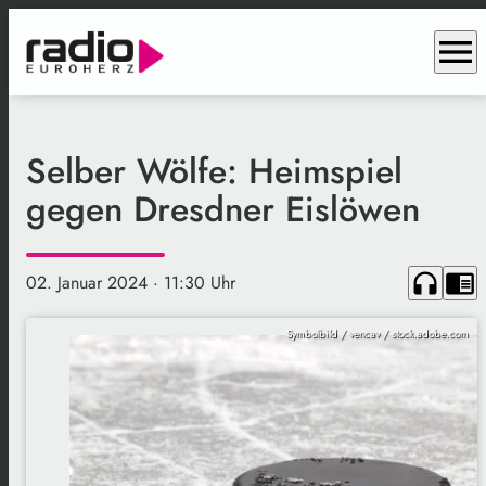
menu
Selber Wölfe: Heimspiel
gegen Dresdner Eislöwen
headphones
chrome_reader_mode
02. Januar 2024
· 11:30 Uhr
Symbolbild / vencav / stock.adobe.com