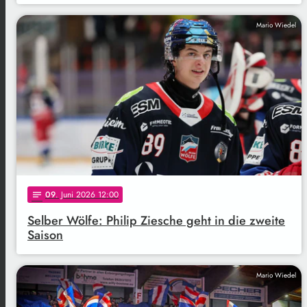
Mario Wiedel
09
. Juni 2026 12:00
notes
Selber Wölfe: Philip Ziesche geht in die zweite
Saison
Mario Wiedel