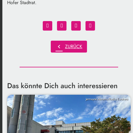
Hofer Stadtrat.
chevron_left
ZURÜCK
Das könnte Dich auch interessieren
Jermayne Abrams/Radio Euroherz