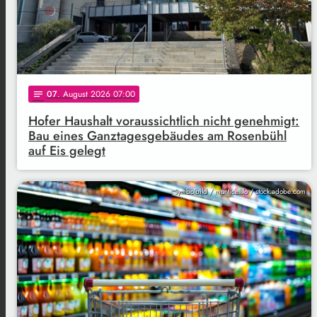
07
. August 2026 07:00
notes
Hofer Haushalt voraussichtlich nicht genehmigt:
Bau eines Ganztagesgebäudes am Rosenbühl
auf Eis gelegt
Symbolbild / monticellllo / stock.adobe.com