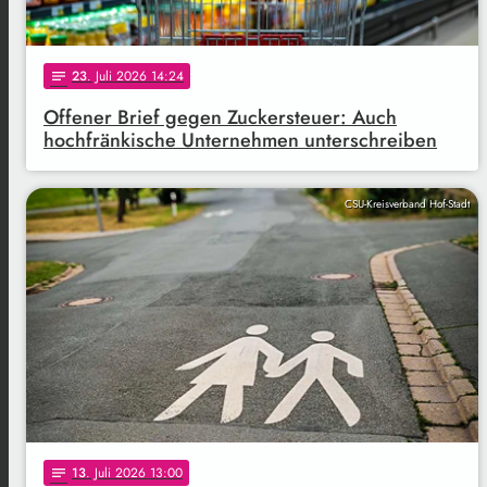
23
. Juli 2026 14:24
notes
Offener Brief gegen Zuckersteuer: Auch
hochfränkische Unternehmen unterschreiben
CSU-Kreisverband Hof-Stadt
13
. Juli 2026 13:00
notes