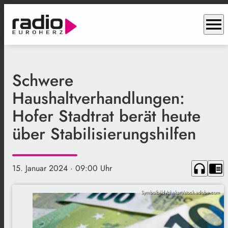
menu
Schwere
Haushaltverhandlungen:
Hofer Stadtrat berät heute
über Stabilisierungshilfen
headphones
chrome_reader_mode
15. Januar 2024
· 09:00 Uhr
Symbolbild/chekart/stock.adobe.com