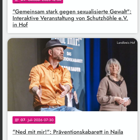
"Gemeinsam stark gegen sexualisierte Gewalt":
Interaktive Veranstaltung von Schutzhöhle e.V.
in Hof
Landkreis Hof
07
. Juli 2026 07:30
notes
"Ned mit mir!": Präventionskabarett in Naila