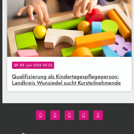
03
. Juni 2026 05:23
notes
Qualifizierung als Kindertagespflegeperson:
Landkreis Wunsiedel sucht Kursteilnehmende