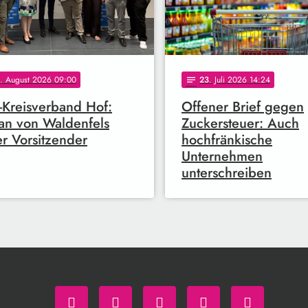
. August 2026 09:00
23
. Juli 2026 14:24
notes
Kreisverband Hof:
Offener Brief gegen
tan von Waldenfels
Zuckersteuer: Auch
r Vorsitzender
hochfränkische
Unternehmen
unterschreiben