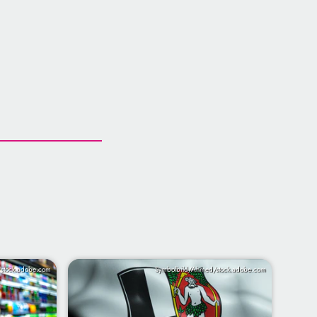
/ stock.adobe.com
Symbolbild/Ahmed/stock.adobe.com