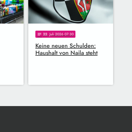
22
. Juli 2026 07:30
notes
Keine neuen Schulden:
Haushalt von Naila steht