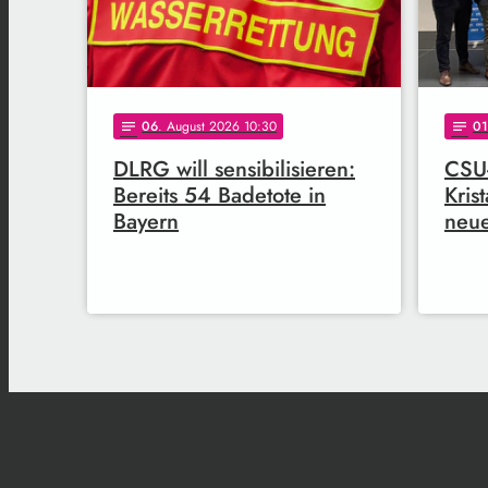
06
. August 2026 10:30
01
notes
notes
DLRG will sensibilisieren:
CSU-
Bereits 54 Badetote in
Kris
Bayern
neue