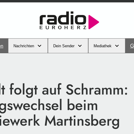
en
G
Nachrichten
Dein Sender
Mediathek
t folgt auf Schramm:
gswechsel beim
iewerk Martinsberg