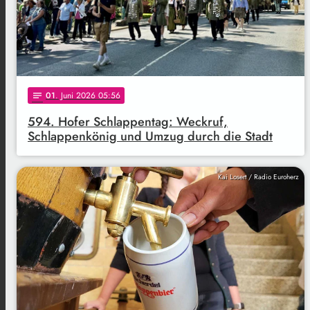
01
. Juni 2026 05:56
notes
594. Hofer Schlappentag: Weckruf,
Schlappenkönig und Umzug durch die Stadt
Kai Losert / Radio Euroherz