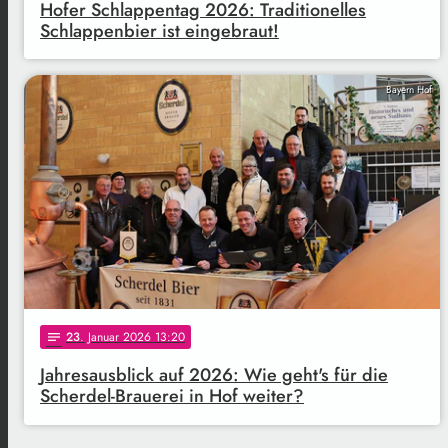
Hofer Schlappentag 2026: Traditionelles
Schlappenbier ist eingebraut!
Bayern Hof
23
. Januar 2026 13:20
notes
Jahresausblick auf 2026: Wie geht's für die
Scherdel-Brauerei in Hof weiter?