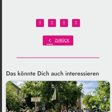
chevron_left
ZURÜCK
Das könnte Dich auch interessieren
Stadt Hof