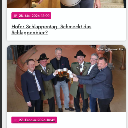
28
. Mai 2026 12:00
notes
Hofer Schlappentag: Schmeckt das
Schlappenbier?
Scherdel Brauerei Hof
27
. Februar 2026 10:42
notes