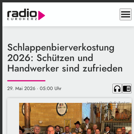
menu
Schlappenbierverkostung
2026: Schützen und
Handwerker sind zufrieden
headphones
chrome_reader_mode
29. Mai 2026
· 05:00 Uhr
Jermayne Abrams/Radio Euroherz