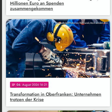
Millionen Euro an Spenden
zusammengekommen
Symbolbild/Photocreo Bednarek/stock.adobe.com
06
. August 2026 16:21
notes
Transformation in Oberfranken: Unternehmen
trotzen der Krise