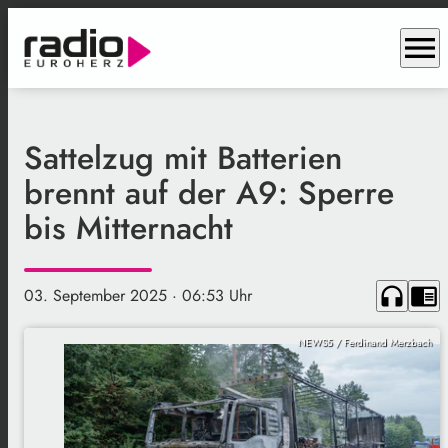
menu
Sattelzug mit Batterien
brennt auf der A9: Sperre
bis Mitternacht
headphones
chrome_reader_mode
03. September 2025
· 06:53 Uhr
NEWS5 / Ferdinand Merzbach