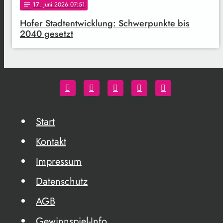
17
. Juni 2026 07:51
notes
Hofer Stadtentwicklung: Schwerpunkte bis
2040 gesetzt
Start
Kontakt
Impressum
Datenschutz
AGB
Gewinnspiel-Info