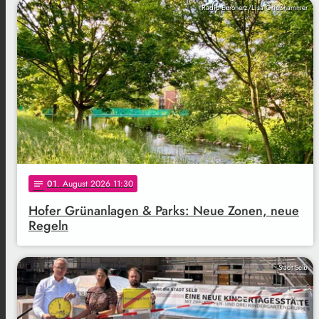
Radio Euroherz/Lisa Grießhammer
01
. August 2026 11:30
notes
Hofer Grünanlagen & Parks: Neue Zonen, neue
Regeln
Stadt Selb