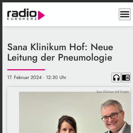
menu
Sana Klinikum Hof: Neue
Leitung der Pneumologie
headphones
chrome_reader_mode
17. Februar 2024
· 12:30 Uhr
Sana Klinikum Hof GmbH