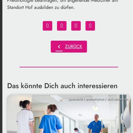
Pneumologie beantragen, um angehende Mediziner am
Standort Hof ausbilden zu dürfen.
chevron_left
ZURÜCK
Das könnte Dich auch interessieren
Symbolbild / spotmatikphoto / stock.adobe.com