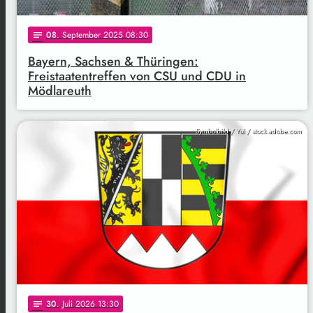
08
. September 2025 08:30
notes
Bayern, Sachsen & Thüringen:
Freistaatentreffen von CSU und CDU in
Mödlareuth
Symbolbild / YuI / stock.adobe.com
30
. Juli 2026 13:30
notes