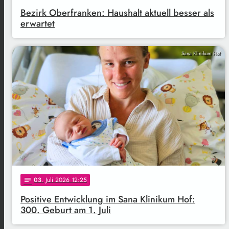
Bezirk Oberfranken: Haushalt aktuell besser als
erwartet
Sana Klinikum Hof
03
. Juli 2026 12:25
notes
Positive Entwicklung im Sana Klinikum Hof:
300. Geburt am 1. Juli