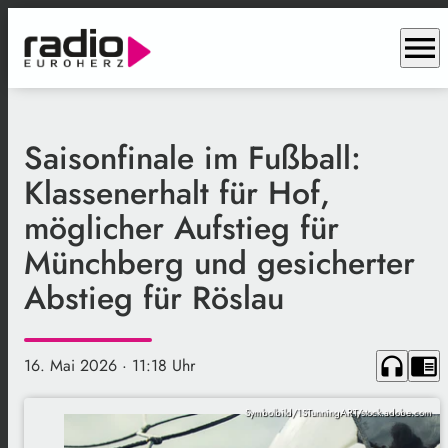
menu
Saisonfinale im Fußball:
Klassenerhalt für Hof,
möglicher Aufstieg für
Münchberg und gesicherter
Abstieg für Röslau
headphones
chrome_reader_mode
16. Mai 2026
· 11:18 Uhr
Symbolbild/1STunningART/stock.adobe.com