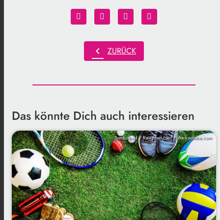
chevron_left
ZURÜCK
Das könnte Dich auch interessieren
Symbolbild / Rawpixel.com / stock.adobe.com