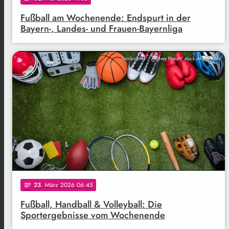
Fußball am Wochenende: Endspurt in der
Bayern-, Landes- und Frauen-Bayernliga
Symbolbild / Andrey Popov/ stock.adobe.com
23
. März 2026 06:45
notes
Fußball, Handball & Volleyball: Die
Sportergebnisse vom Wochenende