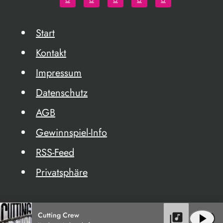
Start
Kontakt
Impressum
Datenschutz
AGB
Gewinnspiel-Info
RSS-Feed
Privatsphäre
Cutting Crew
library_music
play_arrow