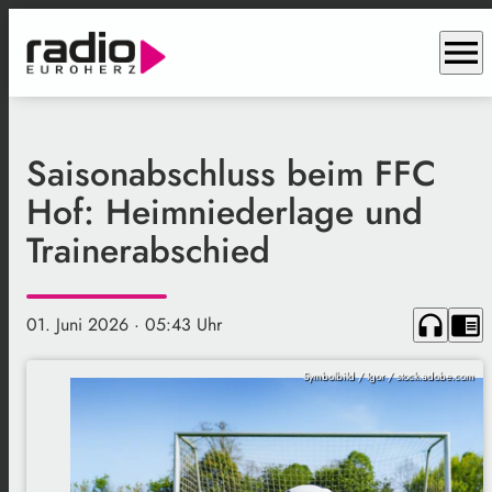
menu
Saisonabschluss beim FFC
Hof: Heimniederlage und
Trainerabschied
headphones
chrome_reader_mode
01. Juni 2026
· 05:43 Uhr
Symbolbild / Igor / stock.adobe.com