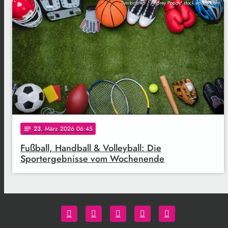
Symbolbild / Andrey Popov/ stock.adobe.com
23
. März 2026 06:45
notes
Fußball, Handball & Volleyball: Die
Sportergebnisse vom Wochenende