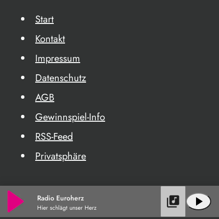
Start
Kontakt
Impressum
Datenschutz
AGB
Gewinnspiel-Info
RSS-Feed
Privatsphäre
Radio Euroherz
library_music
play_arrow
Hier schlägt unser Herz