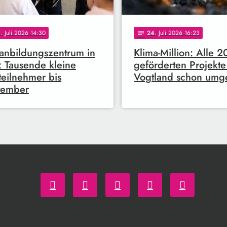
0
. Juli 2026 14:30
24
. Juli 2026 16:23
notes
ianbildungszentrum in
Klima-Million: Alle 2
: Tausende kleine
geförderten Projekte
teilnehmer bis
Vogtland schon umge
tember