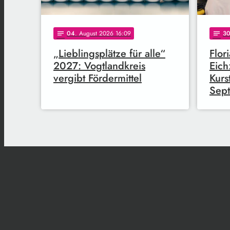
04
. August 2026 16:09
3
notes
notes
„Lieblingsplätze für alle“
Flor
2027: Vogtlandkreis
Eich
vergibt Fördermittel
Kurs
Sep