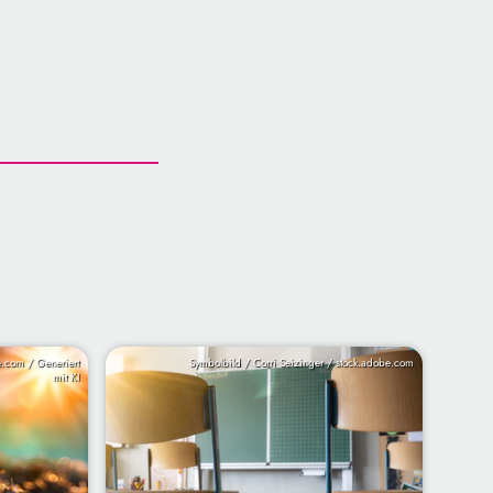
.com / Generiert
Symbolbild / Corri Seizinger / stock.adobe.com
mit KI