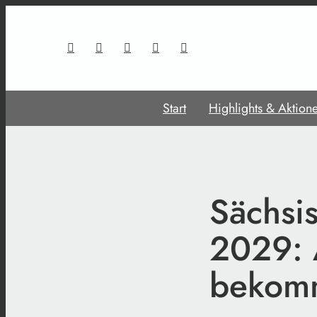
Start
Highlights & Aktion
Sächsi
2029: 
bekom