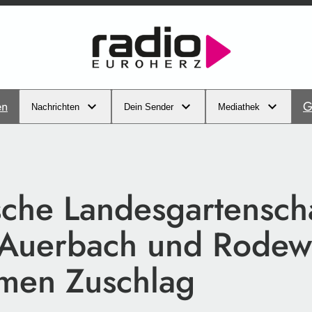
en
G
Nachrichten
Dein Sender
Mediathek
sche Landesgartensch
Auerbach und Rodew
men Zuschlag