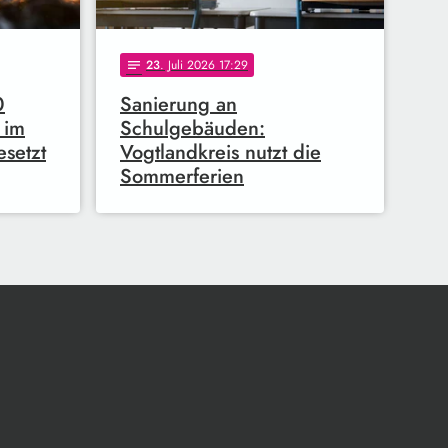
23
. Juli 2026 17:29
notes
0
Sanierung an
 im
Schulgebäuden:
setzt
Vogtlandkreis nutzt die
Sommerferien