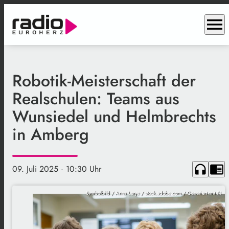
menu
Robotik-Meisterschaft der
Realschulen: Teams aus
Wunsiedel und Helmbrechts
in Amberg
headphones
chrome_reader_mode
09. Juli 2025
· 10:30 Uhr
Symbolbild / Anna Lurye / stock.adobe.com / Generiert mit KI