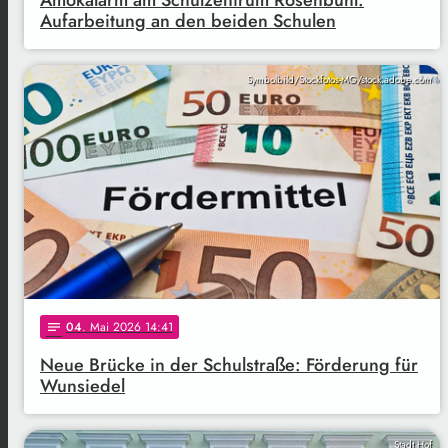
Amokalarm am Schulzentrum Rosenbühl:
Aufarbeitung an den beiden Schulen
Symbolbild/Stockfotos-MG/stock.adobe.com
04
. Mai 2026 14:41
notes
Neue Brücke in der Schulstraße: Förderung für
Wunsiedel
Stadt Hof