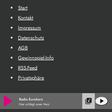
Start
Kontakt
Impressum
Datenschutz
AGB
Gewinnspiel-Info
RSS-Feed
Privatsphäre
Radio Euroherz
library_music
play_arrow
Hier schlägt unser Herz