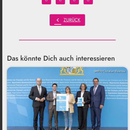
chevron_left
ZURÜCK
Das könnte Dich auch interessieren
StMFH/Christian Blaschka