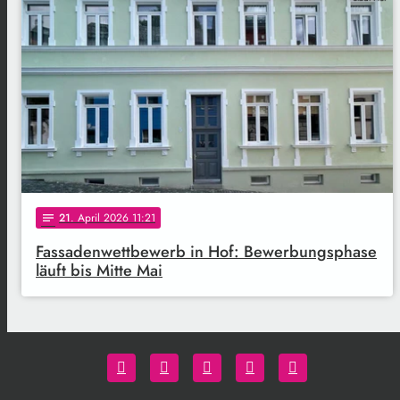
21
. April 2026 11:21
notes
Fassadenwettbewerb in Hof: Bewerbungsphase
läuft bis Mitte Mai