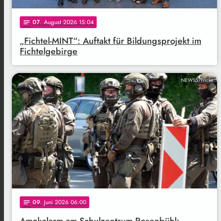
07
. August 2026 15:04
notes
„Fichtel-MINT“: Auftakt für Bildungsprojekt im
Fichtelgebirge
NEWS5/Fricke
09
. Juni 2026 06:00
notes