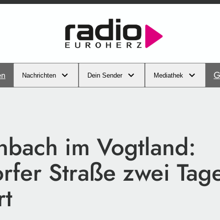
en
G
Nachrichten
Dein Sender
Mediathek
nbach im Vogtland:
rfer Straße zwei Tag
rt