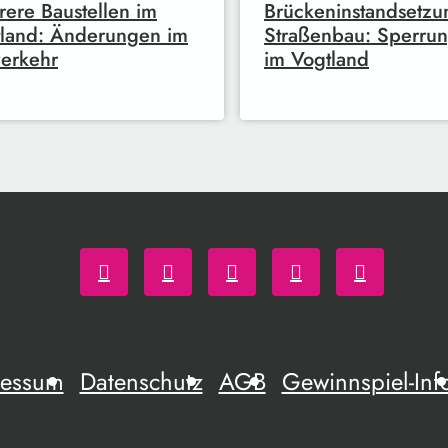
ere Baustellen im
Brückeninstandsetzu
land: Änderungen im
Straßenbau: Sperru
erkehr
im Vogtland
ressum
Datenschutz
AGB
Gewinnspiel-Inf