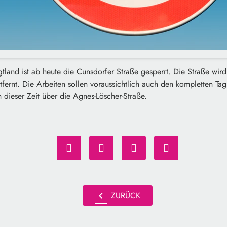
land ist ab heute die Cunsdorfer Straße gesperrt. Die Straße wird 
fernt. Die Arbeiten sollen voraussichtlich auch den kompletten Ta
n dieser Zeit über die Agnes-Löscher-Straße.
chevron_left
ZURÜCK