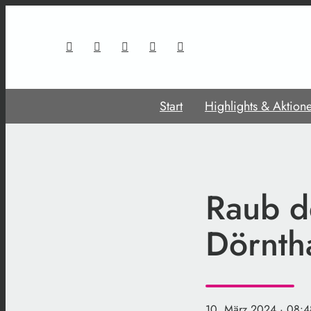
Start
Highlights & Aktion
Raub d
Dörnth
10. März 2024
· 08:4