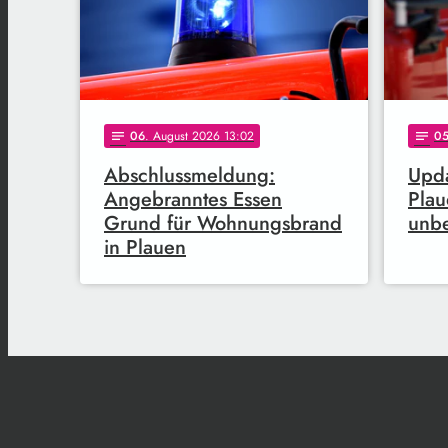
06
. August 2026 13:02
0
notes
notes
Abschlussmeldung:
Upda
Angebranntes Essen
Pla
Grund für Wohnungsbrand
unb
in Plauen