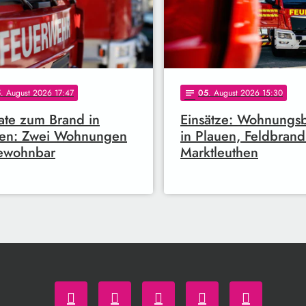
5
. August 2026 17:47
05
. August 2026 15:30
notes
te zum Brand in
Einsätze: Wohnungs
uen: Zwei Wohnungen
in Plauen, Feldbrand
ewohnbar
Marktleuthen