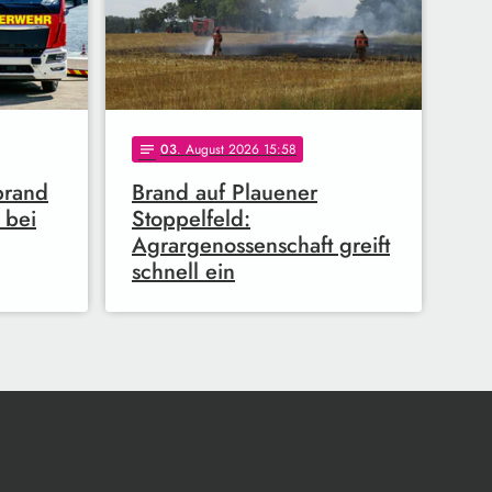
03
. August 2026 15:58
notes
brand
Brand auf Plauener
 bei
Stoppelfeld:
Agrargenossenschaft greift
schnell ein