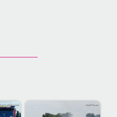
/stock.adobe.com
Stadt Plauen