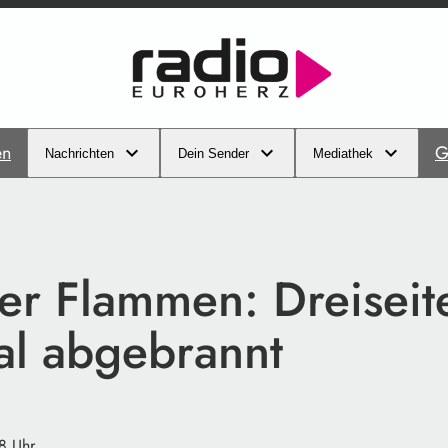
en
G
Nachrichten
Dein Sender
Mediathek
er Flammen: Dreiseit
al abgebrannt
8 Uhr