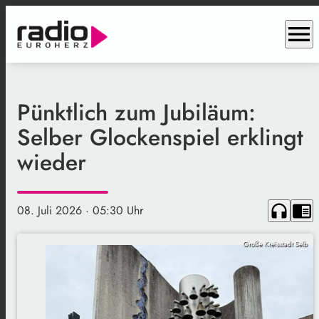
menu
Pünktlich zum Jubiläum:
Selber Glockenspiel erklingt
wieder
headphones
chrome_reader_mode
08. Juli 2026
· 05:30 Uhr
Große Kreisstadt Selb