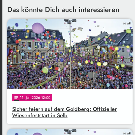
Das könnte Dich auch interessieren
Miedl
11
. Juli 2026 12:00
notes
Sicher feiern auf dem Goldberg: Offizieller
Wiesenfeststart in Selb
Miedl