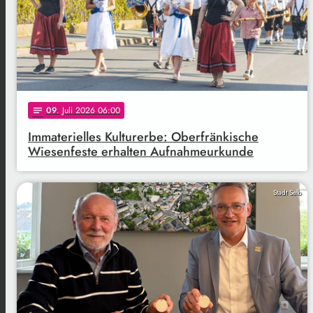
09
. Juli 2026 06:00
notes
Immaterielles Kulturerbe: Oberfränkische
Wiesenfeste erhalten Aufnahmeurkunde
Stadt Selb