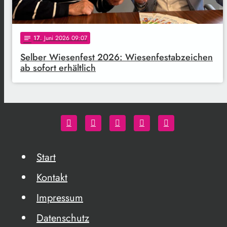
17
. Juni 2026 09:07
notes
Selber Wiesenfest 2026: Wiesenfestabzeichen
ab sofort erhältlich
Start
Kontakt
Impressum
Datenschutz