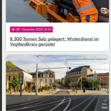
27
. November 2025 15:23
notes
8.300 Tonnen Salz gelagert: Winterdienst im
Vogtlandkreis gerüstet
Symbolbild/schulzfoto/stock.adobe.com