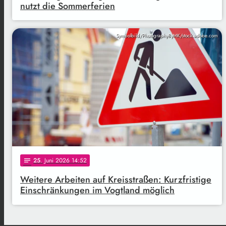
nutzt die Sommerferien
Symbolbild/PhotographyByMK/stock.adobe.com
25
. Juni 2026 14:52
notes
Weitere Arbeiten auf Kreisstraßen: Kurzfristige
Einschränkungen im Vogtland möglich