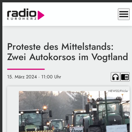
menu
Proteste des Mittelstands:
Zwei Autokorsos im Vogtland
headphones
chrome_reader_mode
15. März 2024
· 11:00 Uhr
NEWS5/Fricke