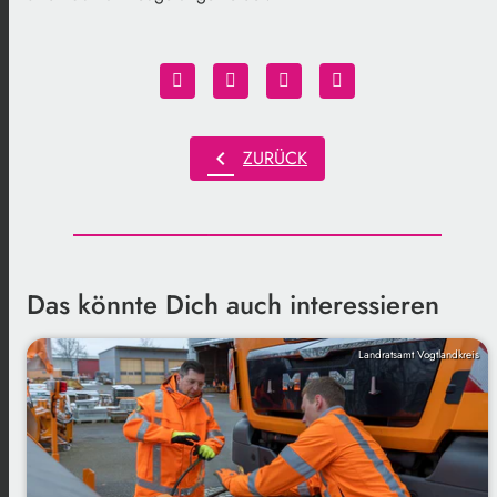
chevron_left
ZURÜCK
Das könnte Dich auch interessieren
Landratsamt Vogtlandkreis