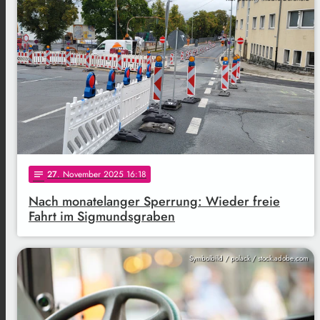
27
. November 2025 16:18
notes
Nach monatelanger Sperrung: Wieder freie
Fahrt im Sigmundsgraben
Symbolbild / polack / stock.adobe.com