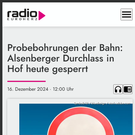
menu
Probebohrungen der Bahn:
Alsenberger Durchlass in
Hof heute gesperrt
headphones
chrome_reader_mode
16. Dezember 2024
· 12:00 Uhr
Symbolbild / bluedesign / stock.adobe.com