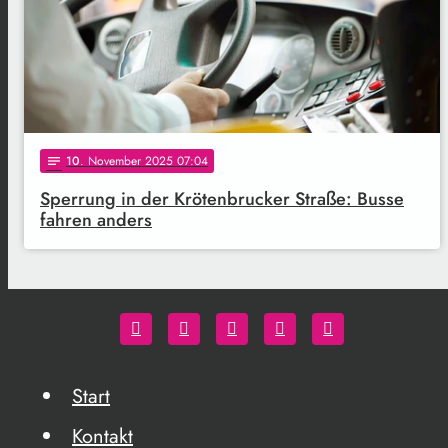
10
. November 2025 07:04
notes
Sperrung in der Krötenbrucker Straße: Busse
fahren anders
Start
Kontakt