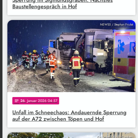
Baustellengespräch in Hof
NEWS5 / Stephan Fricke
26
. Januar 2026 04:57
notes
Unfall im Schneechaos: Andauernde Sperrung
auf der A72 zwischen Töpen und Hof
Kai Losert / Radio Euroherz