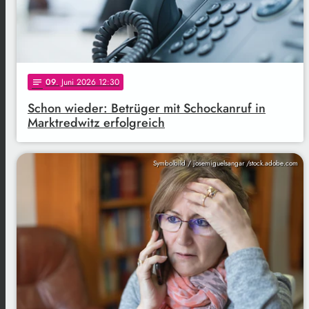
09
. Juni 2026 12:30
notes
Schon wieder: Betrüger mit Schockanruf in
Marktredwitz erfolgreich
Symbolbild / josemiguelsangar /stock.adobe.com