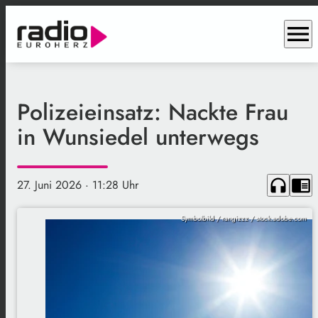
menu
Polizeieinsatz: Nackte Frau
in Wunsiedel unterwegs
headphones
chrome_reader_mode
27. Juni 2026
· 11:28 Uhr
Symbolbild / rangizzz / stock.adobe.com