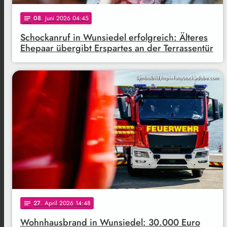
08
. Juni 2026 04:45
notes
Schockanruf in Wunsiedel erfolgreich: Älteres
Ehepaar übergibt Erspartes an der Terrassentür
Symbolbild/mpix-foto/stock.adobe.com
27
. April 2026 14:48
notes
Wohnhausbrand in Wunsiedel: 30.000 Euro