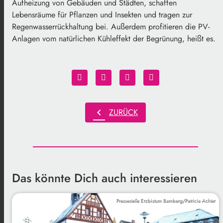
Aufheizung von Gebäuden und Städten, schaffen
Lebensräume für Pflanzen und Insekten und tragen zur
Regenwasserrückhaltung bei. Außerdem profitieren die PV-
Anlagen vom natürlichen Kühleffekt der Begrünung, heißt es.
chevron_left
ZURÜCK
Das könnte Dich auch interessieren
Pressestelle Erzbistum Bamberg/Patricia Achter