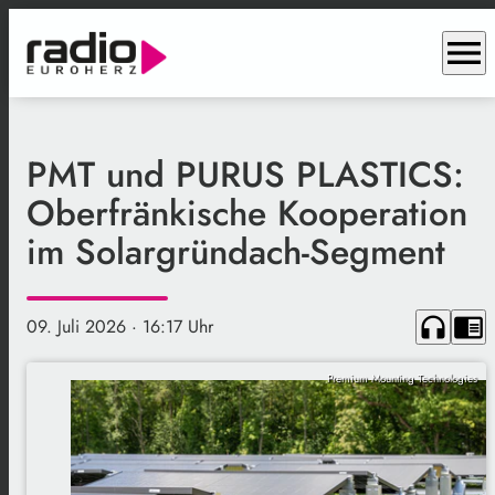
menu
PMT und PURUS PLASTICS:
Oberfränkische Kooperation
im Solargründach-Segment
headphones
chrome_reader_mode
09. Juli 2026
· 16:17 Uhr
Premium Mounting Technologies