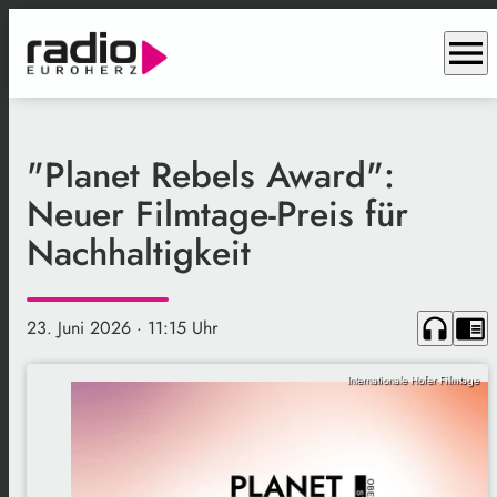
menu
"Planet Rebels Award":
Neuer Filmtage-Preis für
Nachhaltigkeit
headphones
chrome_reader_mode
23. Juni 2026
· 11:15 Uhr
Internationale Hofer Filmtage