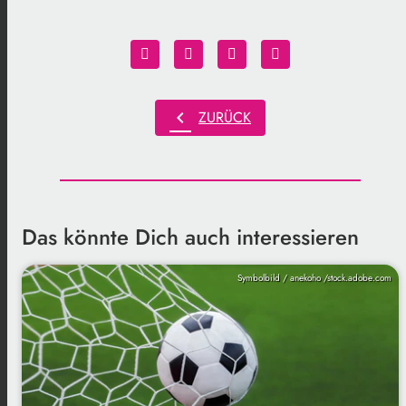
chevron_left
ZURÜCK
Das könnte Dich auch interessieren
Symbolbild / anekoho /stock.adobe.com