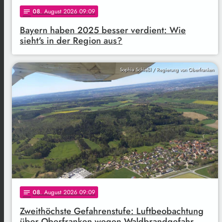
08
. August 2026 09:09
notes
Bayern haben 2025 besser verdient: Wie
sieht's in der Region aus?
Sophia Schießl / Regierung von Oberfranken
08
. August 2026 09:09
notes
Zweithöchste Gefahrenstufe: Luftbeobachtung
über Oberfranken wegen Waldbrandgefahr