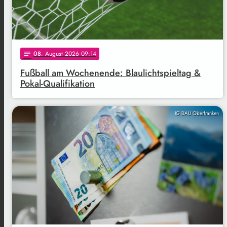
08
. August 2026 09:14
notes
Fußball am Wochenende: Blaulichtspieltag &
Pokal-Qualifikation
IG BAU Oberfranken