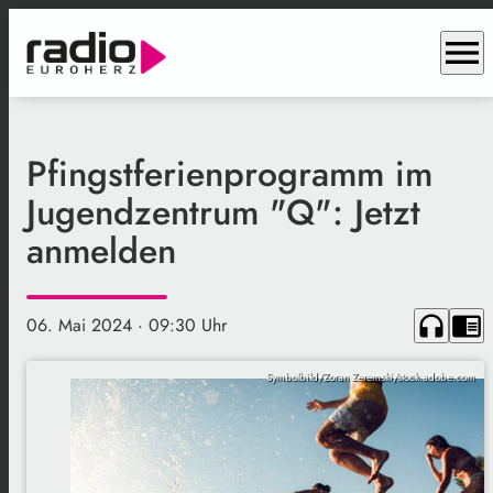
menu
Pfingstferienprogramm im
Jugendzentrum "Q": Jetzt
anmelden
headphones
chrome_reader_mode
06. Mai 2024
· 09:30 Uhr
Symbolbild/Zoran Zeremski/stock.adobe.com