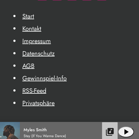
Start
Kontakt
Impressum
Datenschutz
AGB
Gewinnspiel-Info
RSS-Feed
Privatsphäre
Myles Smith
library_music
play_arrow
Stay (If You Wanna Dance)