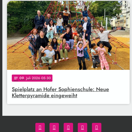
Stadt Hof
09
. Juli 2026 05:30
notes
Spielplatz an Hofer Sophienschule: Neue
Kletterpyramide eingeweiht