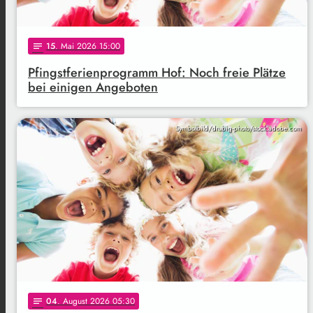
15
. Mai 2026 15:00
notes
Pfingstferienprogramm Hof: Noch freie Plätze
bei einigen Angeboten
Symbolbild/drubig-photo/stock.adobe.com
04
. August 2026 05:30
notes