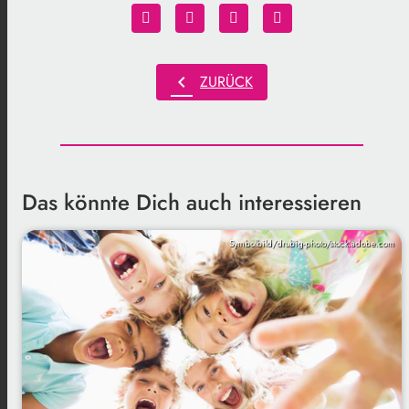
chevron_left
ZURÜCK
Das könnte Dich auch interessieren
Symbolbild/drubig-photo/stock.adobe.com