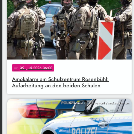
09
. Juni 2026 06:00
notes
Amokalarm am Schulzentrum Rosenbühl:
Aufarbeitung an den beiden Schulen
Symbolbild / studio v-zwoelf / stock.adobe.com