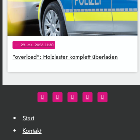
29
. Mai 2026 11:30
notes
"overload": Holzlaster komplett überladen
Start
Kontakt