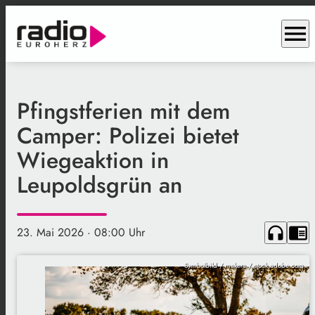
menu
Pfingstferien mit dem
Camper: Polizei bietet
Wiegeaktion in
Leupoldsgrün an
headphones
chrome_reader_mode
23. Mai 2026
· 08:00 Uhr
Symbolbild / makera / stock.adobe.com