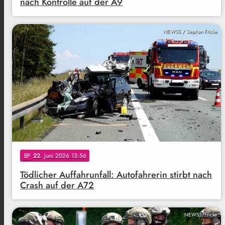
nach Kontrolle auf der A9
NEWS5 / Stephan Fricke
22
. Juni 2026 13:56
notes
Tödlicher Auffahrunfall: Autofahrerin stirbt nach
Crash auf der A72
NEWS5/Fricke