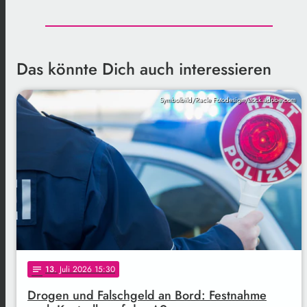
Das könnte Dich auch interessieren
Symbolbild/Racle Fotodesign/stock.adobe.com
13
. Juli 2026 15:30
notes
Drogen und Falschgeld an Bord: Festnahme