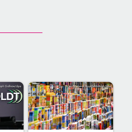
toph Gollnow/dpa
Jens Kalaene/dpa-Zentralbild/dpa