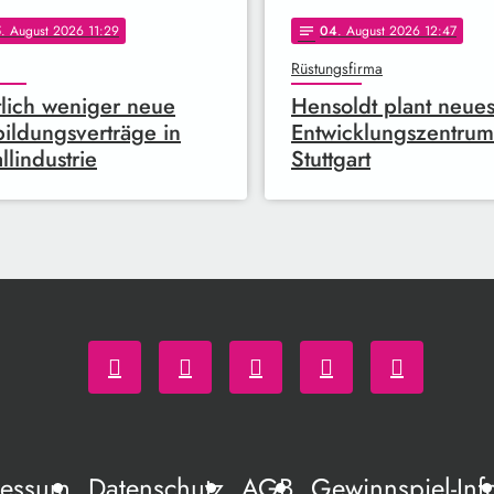
5
. August 2026 11:29
04
. August 2026 12:47
notes
Rüstungsfirma
lich weniger neue
Hensoldt plant neue
ildungsverträge in
Entwicklungszentrum
llindustrie
Stuttgart
ressum
Datenschutz
AGB
Gewinnspiel-Inf