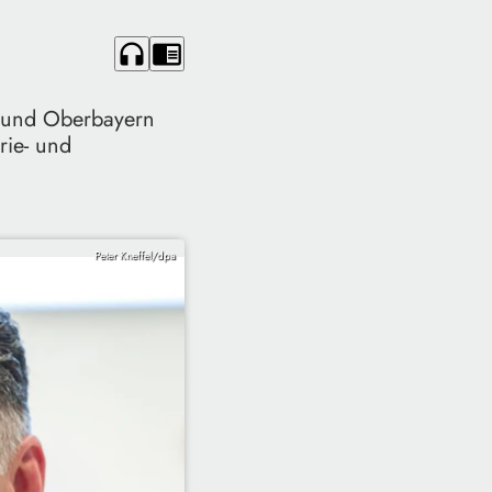
headphones
chrome_reader_mode
n und Oberbayern
rie- und
Peter Kneffel/dpa