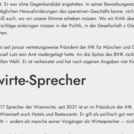
 Er war ohne Gegenkandidat angetreten. In seiner Bewerbungsred
gtäglichen Herausforderungen des operativen Geschäfts kenne. «Ich
eiß auch, wo wir unsere Stimme erheben müssen. Wo wir Kritik üb
chläge einbringen müssen in der Politik, in der Gesellschaft.» Gle
ehen.
ts seit Januar vertretungsweise Präsident der IHK für München un
osef Lutz sein Amt niedergelegt hatte. An die Spitze des BIHK rüc
iziellen Wahl. Er ist verheiratet und hat nach eigenen Angaben vier 
irte-Sprecher
017 Sprecher der Wiesnwirte, seit 2021 ist er im Präsidium der IH
esnzelt auch Hotels und Restaurants. Er gilt als politisch gut vern
t – anders als manche seiner Vorgänger als Wirtesprecher – nicht