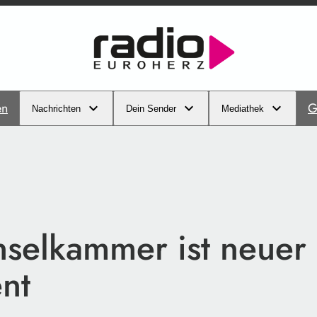
en
G
Nachrichten
Dein Sender
Mediathek
Inselkammer ist neuer
nt