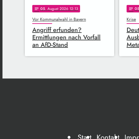
05
. August 2026 12:13
0
notes
notes
Vor Kommunalwahl in Bayern
Krise
Angriff erfunden?
Deut
Ermittlungen nach Vorfall
Ausb
an AfD-Stand
Meta
Start
Kontakt
Imp