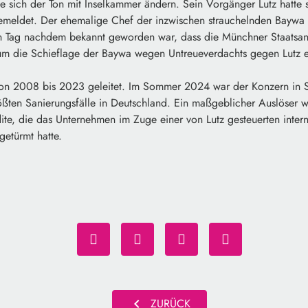
 sich der Ton mit Inselkammer ändern. Sein Vorgänger Lutz hatte s
gemeldet. Der ehemalige Chef der inzwischen strauchelnden Baywa 
n Tag nachdem bekannt geworden war, dass die Münchner Staatsanw
m die Schieflage der Baywa wegen Untreueverdachts gegen Lutz er
von 2008 bis 2023 geleitet. Im Sommer 2024 war der Konzern in S
größten Sanierungsfälle in Deutschland. Ein maßgeblicher Auslöser 
ite, die das Unternehmen im Zuge einer von Lutz gesteuerten inter
getürmt hatte.
chevron_left
ZURÜCK