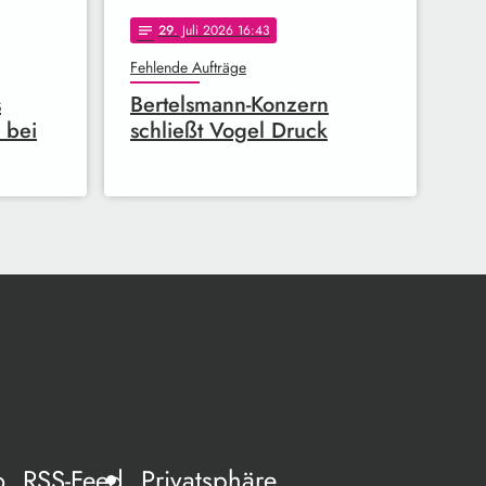
29
. Juli 2026 16:43
notes
Fehlende Aufträge
s
Bertelsmann-Konzern
 bei
schließt Vogel Druck
o
RSS-Feed
Privatsphäre