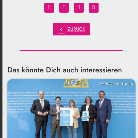
chevron_left
ZURÜCK
Das könnte Dich auch interessieren
StMFH/Christian Blaschka