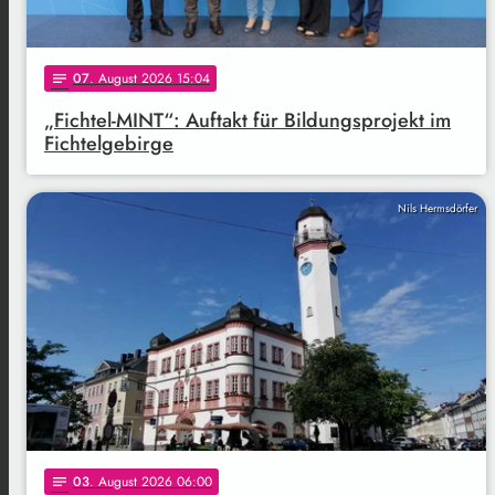
07
. August 2026 15:04
notes
„Fichtel-MINT“: Auftakt für Bildungsprojekt im
Fichtelgebirge
Nils Hermsdörfer
03
. August 2026 06:00
notes