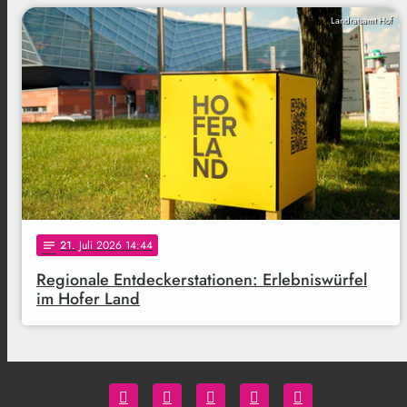
Landratsamt Hof
21
. Juli 2026 14:44
notes
Regionale Entdeckerstationen: Erlebniswürfel
im Hofer Land