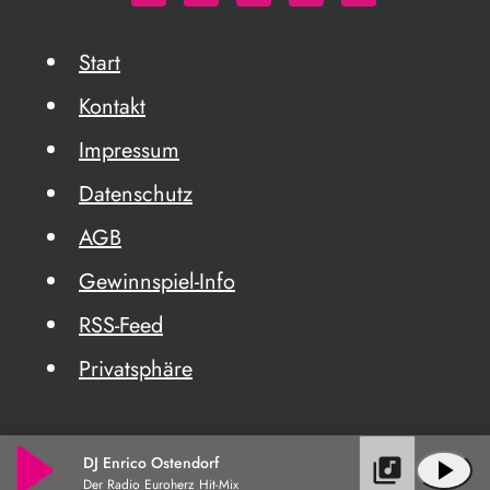
Start
Kontakt
Impressum
Datenschutz
AGB
Gewinnspiel-Info
RSS-Feed
Privatsphäre
DJ Enrico Ostendorf
library_music
play_arrow
Der Radio Euroherz Hit-Mix