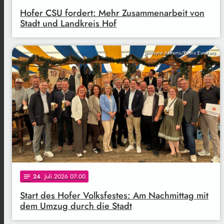
Hofer CSU fordert: Mehr Zusammenarbeit von
Stadt und Landkreis Hof
Jermayne Abrams/Radio Euroherz
24
. Juli 2026 07:00
notes
Start des Hofer Volksfestes: Am Nachmittag mit
dem Umzug durch die Stadt