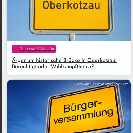
31
. Januar 2026 11:00
notes
Ärger um historische Brücke in Oberkotzau:
Berechtigt oder Wahlkampfthema?
Symbolbild/Coloures-Pic/stock.adobe.com