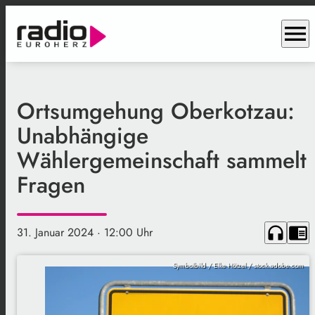
menu
Ortsumgehung Oberkotzau:
Unabhängige
Wählergemeinschaft sammelt
Fragen
headphones
chrome_reader_mode
31. Januar 2024
· 12:00 Uhr
Symbolbild / Elke Hötzel / stock.adobe.com