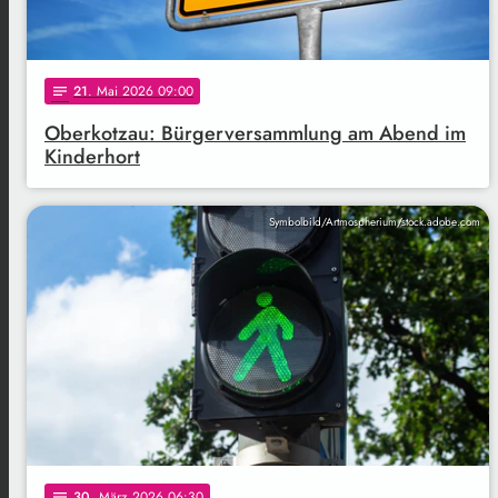
21
. Mai 2026 09:00
notes
Oberkotzau: Bürgerversammlung am Abend im
Kinderhort
Symbolbild/Artmospherium/stock.adobe.com
30
. März 2026 06:30
notes