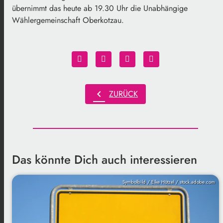
übernimmt das heute ab 19.30 Uhr die Unabhängige
Wählergemeinschaft Oberkotzau.
chevron_left
ZURÜCK
Das könnte Dich auch interessieren
Symbolbild / Elke Hötzel / stock.adobe.com