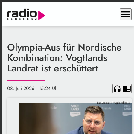
menu
Olympia-Aus für Nordische
Kombination: Vogtlands
Landrat ist erschüttert
headphones
chrome_reader_mode
08. Juli 2026
· 15:24 Uhr
Landratsamt Vogtlandkreis