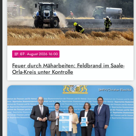
07
. August 2026 16:00
notes
Feuer durch Mäharbeiten: Feldbrand im Saale-
Orla-Kreis unter Kontrolle
StMFH/Christian Blaschka