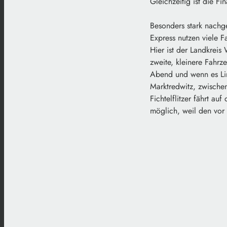
Gleichzeitig ist die F
Besonders stark nachge
Express nutzen viele F
Hier ist der Landkrei
zweite, kleinere Fahrz
Abend und wenn es Lini
Marktredwitz, zwischen
Fichtelflitzer fährt au
möglich, weil den vor 