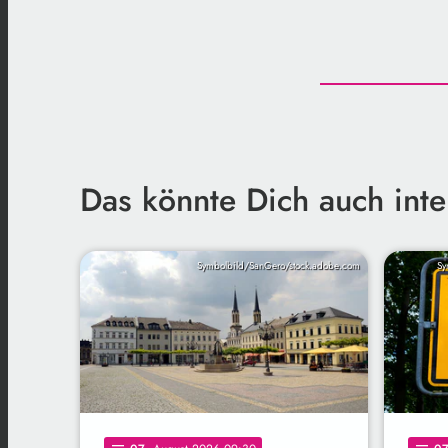
Das könnte Dich auch inte
Symbolbild/SanGero/stock.adobe.com
Sy