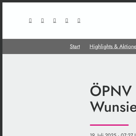
Start
Highlights & Aktion
ÖPNV i
Wunsie
19. Juli 2025
· 07:27 