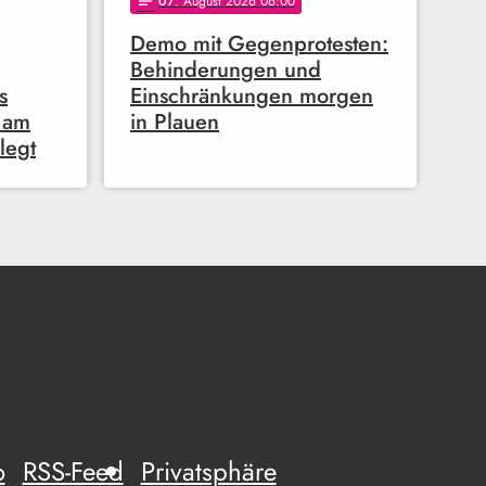
07
. August 2026 06:00
notes
Demo mit Gegenprotesten:
Behinderungen und
s
Einschränkungen morgen
 am
in Plauen
legt
o
RSS-Feed
Privatsphäre