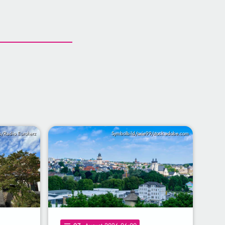
s/Radio Euroherz
Symbolbild/oxie99/stock.adobe.com