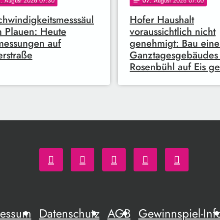
7
. August 2026 07:30
07
. August 2026 07:00
notes
hwindigkeitsmesssäul
Hofer Haushalt
n Plauen: Heute
voraussichtlich nicht
messungen auf
genehmigt: Bau eine
erstraße
Ganztagesgebäudes
Rosenbühl auf Eis ge
ressum
Datenschutz
AGB
Gewinnspiel-Inf