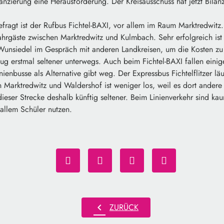
inanzierung eine Herausforderung. Der Kreisausschuss hat jetzt Bila
fragt ist der Rufbus Fichtel-BAXI, vor allem im Raum Marktredwitz
ahrgäste zwischen Marktredwitz und Kulmbach. Sehr erfolgreich ist 
s Wunsiedel im Gespräch mit anderen Landkreisen, um die Kosten zu
eug erstmal seltener unterwegs. Auch beim Fichtel-BAXI fallen eini
enbusse als Alternative gibt weg. Der Expressbus Fichtelflitzer lä
 Marktredwitz und Waldershof ist weniger los, weil es dort ander
f dieser Strecke deshalb künftig seltener. Beim Linienverkehr sind k
allem Schüler nutzen.
chevron_left
ZURÜCK