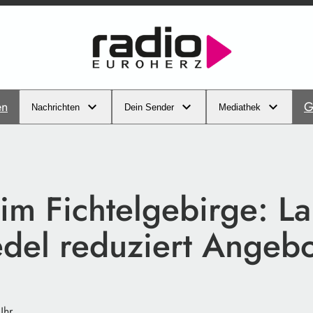
en
G
Nachrichten
Dein Sender
Mediathek
m Fichtelgebirge: La
del reduziert Angebo
Uhr