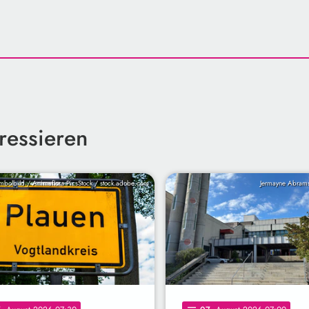
ressieren
mbolbild / Animaflora PicsStock / stock.adobe.com
Jermayne Abram