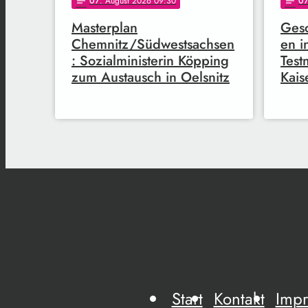
07
. August 2026 09:30
0
notes
notes
Masterplan
Gesc
Chemnitz/Südwestsachsen
en i
: Sozialministerin Köpping
Test
zum Austausch in Oelsnitz
Kais
Start
Kontakt
Imp