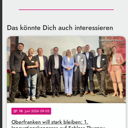
Das könnte Dich auch interessieren
Oberfranken Offensiv
18
. Juni 2026 09:03
notes
Oberfranken will stark bleiben: 1.
Innovationskongress auf Schloss Thurnau