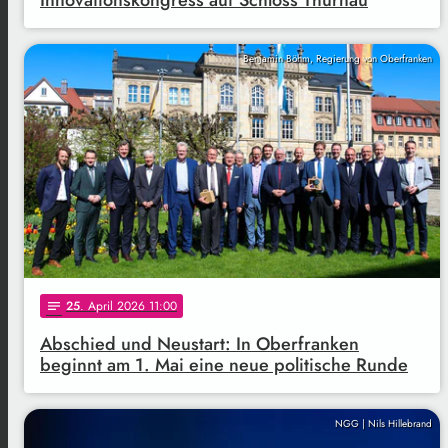
Benjamin Böhm, Regierung von Oberfranken
25
. April 2026 11:00
notes
Abschied und Neustart: In Oberfranken
beginnt am 1. Mai eine neue politische Runde
NGG | Nils Hillebrand