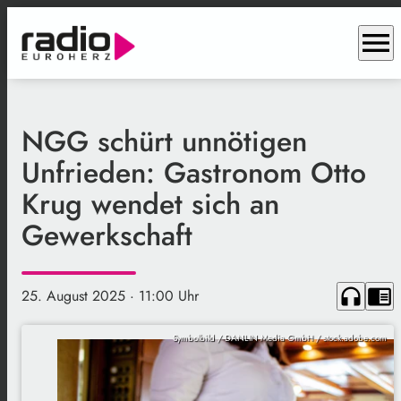
menu
NGG schürt unnötigen
Unfrieden: Gastronom Otto
Krug wendet sich an
Gewerkschaft
headphones
chrome_reader_mode
25. August 2025
· 11:00 Uhr
Symbolbild / DANLIN Media GmbH / stock.adobe.com