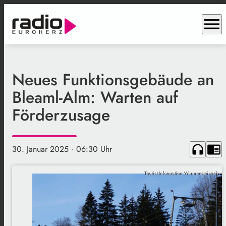
menu
Neues Funktionsgebäude an
Bleaml-Alm: Warten auf
Förderzusage
headphones
chrome_reader_mode
30. Januar 2025
· 06:30 Uhr
Tourist Information Warmensteinach