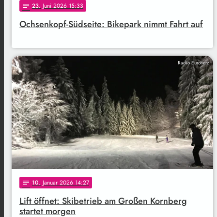
23
. Juni 2026 15:33
notes
Ochsenkopf-Südseite: Bikepark nimmt Fahrt auf
Radio Euroherz
10
. Januar 2026 14:27
notes
Lift öffnet: Skibetrieb am Großen Kornberg
startet morgen