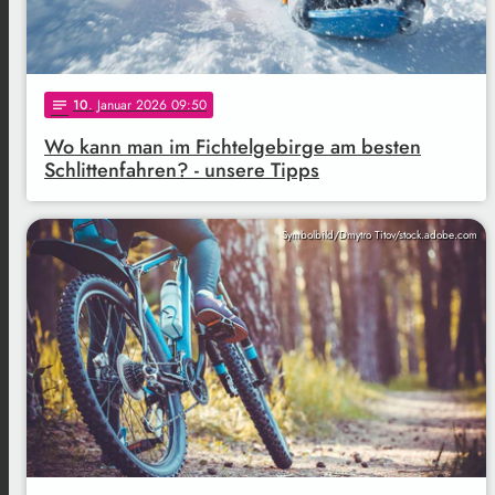
10
. Januar 2026 09:50
notes
Wo kann man im Fichtelgebirge am besten
Schlittenfahren? - unsere Tipps
Symbolbild/Dmytro Titov/stock.adobe.com