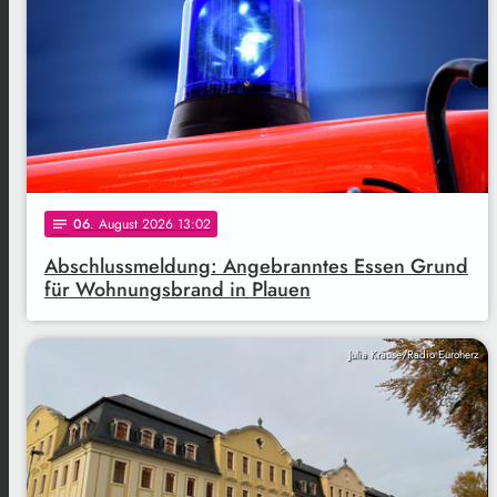
06
. August 2026 13:02
notes
Abschlussmeldung: Angebranntes Essen Grund
für Wohnungsbrand in Plauen
Julia Krause/Radio Euroherz