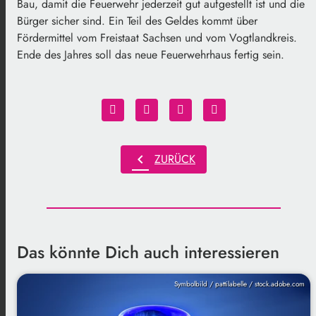
Bau, damit die Feuerwehr jederzeit gut aufgestellt ist und die
Bürger sicher sind. Ein Teil des Geldes kommt über
Fördermittel vom Freistaat Sachsen und vom Vogtlandkreis.
Ende des Jahres soll das neue Feuerwehrhaus fertig sein.
chevron_left
ZURÜCK
Das könnte Dich auch interessieren
Symbolbild / pattilabelle / stock.adobe.com