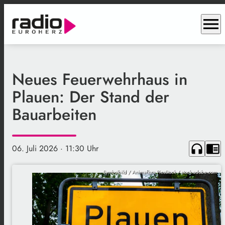
menu
Neues Feuerwehrhaus in
Plauen: Der Stand der
Bauarbeiten
headphones
chrome_reader_mode
06. Juli 2026
· 11:30 Uhr
Symbolbild / Animaflora PicsStock / stock.adobe.com