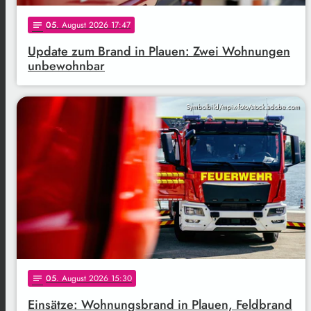
05
. August 2026 17:47
notes
Update zum Brand in Plauen: Zwei Wohnungen
unbewohnbar
Symbolbild/mpix-foto/stock.adobe.com
05
. August 2026 15:30
notes
Einsätze: Wohnungsbrand in Plauen, Feldbrand