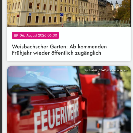
06
. August 2026 06:30
notes
Weisbachscher Garten: Ab kommenden
Frühjahr wieder öffentlich zugänglich
Symbolbild/MAK/stock.adobe.com