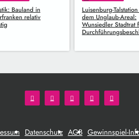
istik: Bauland in
Luisenburg-Talstation
franken relativ
dem Unglaub-Areal:
tig
Wunsiedler Stadtrat f
Durchführungsbesch
ressum
Datenschutz
AGB
Gewinnspiel-Inf