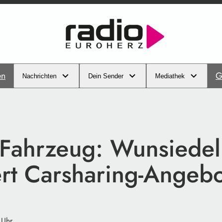
en
G
Nachrichten
Dein Sender
Mediathek
Fahrzeug: Wunsiedel
ert Carsharing-Angebo
 Uhr