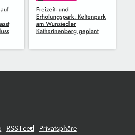
 auf
Freizeit- und
Erholungspark: Keltenpark
asst
am Wunsiedler
luss
Katharinenberg geplant
o
RSS-Feed
Privatsphäre