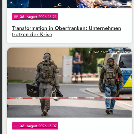
06
. August 2026 16:21
notes
Transformation in Oberfranken: Unternehmen
trotzen der Krise
NEWS5 / Ferdinand Merzbach
06
. August 2026 15:07
notes