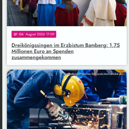
06
. August 2026 17:09
notes
Dreikönigssingen im Erzbistum Bamberg: 1,75
Millionen Euro an Spenden
zusammengekommen
Symbolbild/Photocreo Bednarek/stock.adobe.com