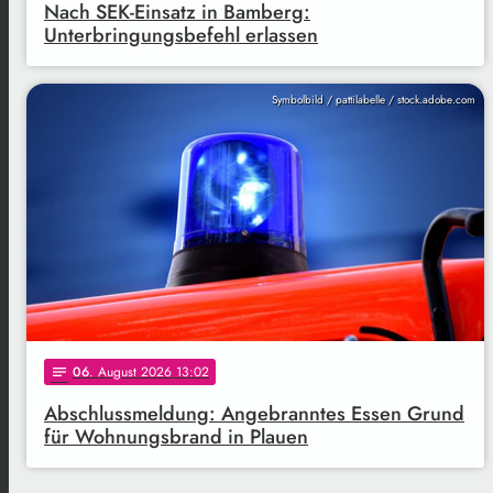
Nach SEK-Einsatz in Bamberg:
Unterbringungsbefehl erlassen
Symbolbild / pattilabelle / stock.adobe.com
06
. August 2026 13:02
notes
Abschlussmeldung: Angebranntes Essen Grund
für Wohnungsbrand in Plauen