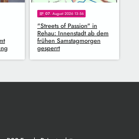
07
. August 2026 13:56
notes
"Streets of Passion" in
Rehau: Innenstadt ab dem
mt
frühen Samstagmorgen
ung
gesperrt