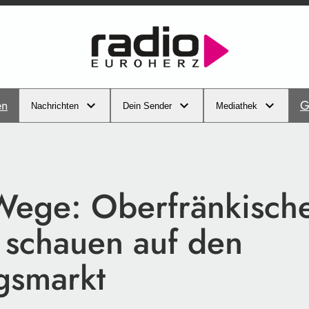
en
G
Nachrichten
Dein Sender
Mediathek
ege: Oberfränkisch
 schauen auf den
gsmarkt