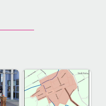
Stadt Marktredwitz
Stadt Rehau