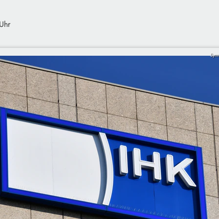
Uhr
Sym