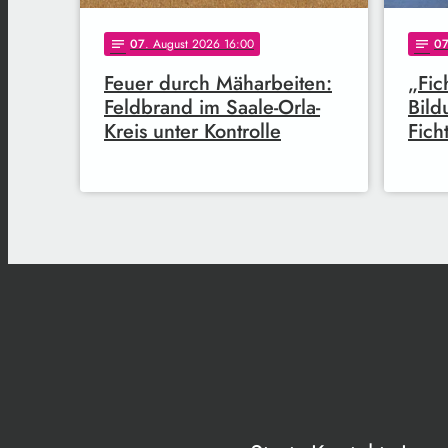
07
. August 2026 16:00
0
notes
notes
Feuer durch Mäharbeiten:
„Fic
Feldbrand im Saale-Orla-
Bild
Kreis unter Kontrolle
Fich